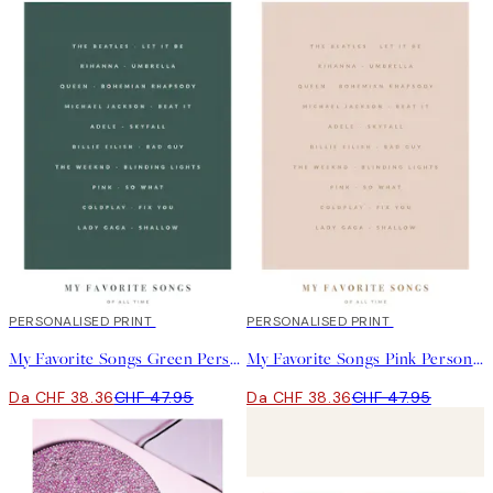
20%*
PERSONALISED PRINT
20%*
PERSONALISED PRINT
My Favorite Songs Green Personal Poster
My Favorite Songs Pink Personal Poster
Da CHF 38.36
CHF 47.95
Da CHF 38.36
CHF 47.95