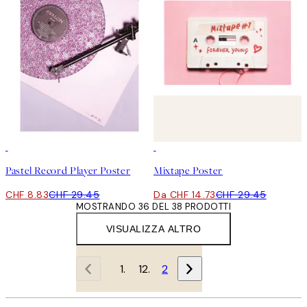
-70%
Outlet
50%*
Pastel Record Player Poster
Mixtape Poster
CHF 8.83
CHF 29.45
Da CHF 14.73
CHF 29.45
MOSTRANDO 36 DEL 38 PRODOTTI
VISUALIZZA ALTRO
1
2