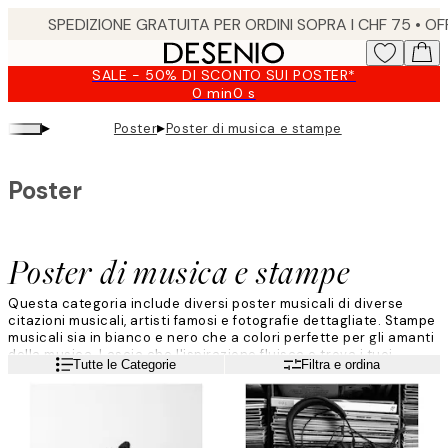
Skip
to
main
SALE - 50% DI SCONTO SUI POSTER*
content.
0 min
0 s
Valido
fino
▸
▸
Poster
Poster di musica e stampe
a:
2026-
08-
Poster
09
Poster di musica e stampe
Questa categoria include diversi poster musicali di diverse
citazioni musicali, artisti famosi e fotografie dettagliate. Stampe
musicali sia in bianco e nero che a colori perfette per gli amanti
della musica. Lascia che l'ispirazione fluisca e trova i tuoi
Leggi di più
Tutte le Categorie
Filtra e ordina
preferiti.