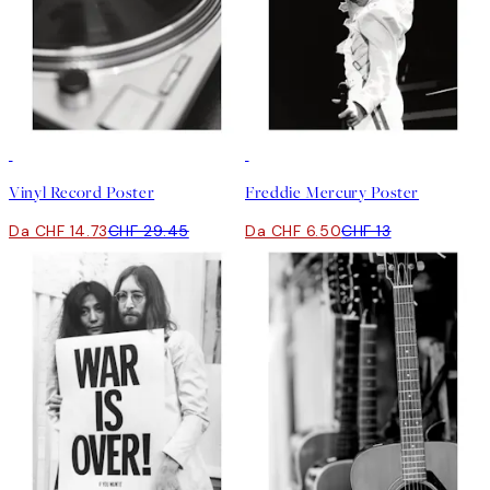
50%*
50%*
Vinyl Record Poster
Freddie Mercury Poster
Da CHF 14.73
CHF 29.45
Da CHF 6.50
CHF 13