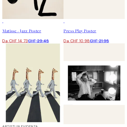
50%*
50%*
Matisse - Jazz Poster
Press Play Poster
Da CHF 14.73
CHF 29.45
Da CHF 10.98
CHF 21.95
40%*
ARTISTI IN EVIDENZA