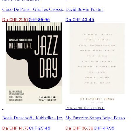
Coco De Paris - Giraffes Crossing the Road Poster
David Bowie Poster
Da CHF 21.57
CHF 35.95
Da CHF 43.45
50%*
20%*
PERSONALISED PRINT
Boris Draschoff / Kubistika - Jazzy Days No2 Poster
My Favorite Songs Beige Personal Poster
Da CHF 14.73
CHF 29.45
Da CHF 38.36
CHF 47.95