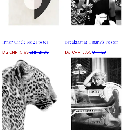
50%*
50%*
Inner Circle No2 Poster
Breakfast at Tiffany's Poster
Da CHF 10.98
CHF 21.95
Da CHF 13.50
CHF 27