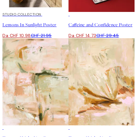
50%*
STUDIO COLLECTION
50%*
Lemons In Sunlight Poster
Caffeine and Confidence Poster
Da CHF 10.98
CHF 21.95
Da CHF 14.73
CHF 29.45
50%*
50%*