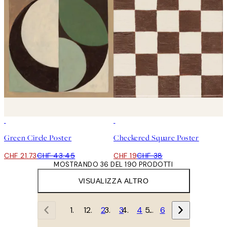
50%*
50%*
Green Circle Poster
Checkered Square Poster
CHF 21.73
CHF 43.45
CHF 19
CHF 38
MOSTRANDO 36 DEL 190 PRODOTTI
VISUALIZZA ALTRO
1
2
3
4
…
6