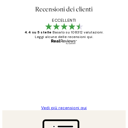
Recensioni dei clienti
ECCELLENTI
4.4 su 5 stelle
Basato su 108312 valutazioni.
Leggi alcune delle recensioni qui.
Acquirente verificato
recensioni
dei
PERFECT!!
clienti
26 mag
Alessandra G
Vedi più recensioni qui