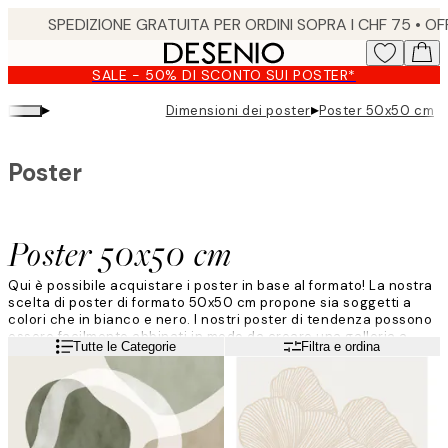
Skip
to
main
SALE - 50% DI SCONTO SUI POSTER*
content.
▸
▸
Dimensioni dei poster
Poster 50x50 cm
Poster
Poster 50x50 cm
Qui è possibile acquistare i poster in base al formato! La nostra
scelta di poster di formato 50x50 cm propone sia soggetti a
colori che in bianco e nero. I nostri poster di tendenza possono
essere facilmente abbinati in modo da creare una galleria a
Leggi di più
Tutte le Categorie
Filtra e ordina
parete o essere appesi singolarmente..