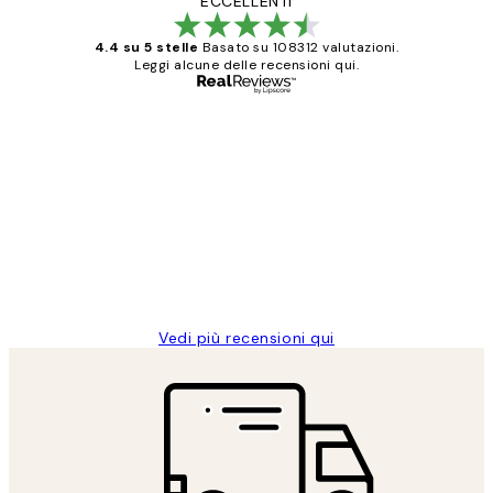
ECCELLENTI
4.4 su 5 stelle
Basato su 108312 valutazioni.
Leggi alcune delle recensioni qui.
Acquirente verificato
recensioni
dei
PERFECT!!
clienti
26 mag
Alessandra G
Vedi più recensioni qui