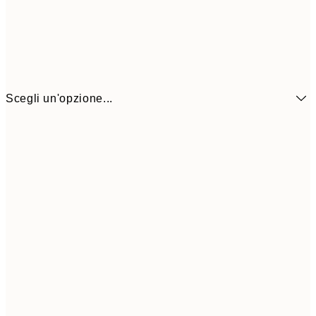
Scegli un'opzione...
CHF 10
21x30 cm