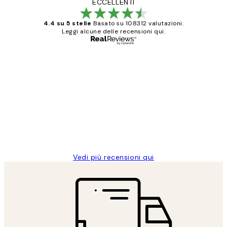
ECCELLENTI
4.4 su 5 stelle
Basato su 108312 valutazioni.
Leggi alcune delle recensioni qui.
Acquirente verificato
recensioni
dei
PERFECT!!
clienti
26 mag
Alessandra G
Vedi più recensioni qui