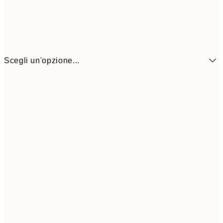
Scegli un'opzione...
CHF 10
21x30 cm
CHF 2