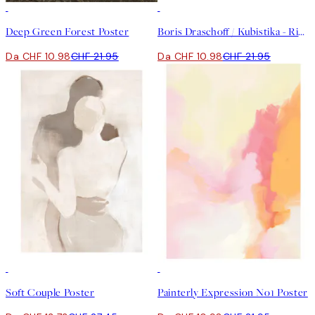
50%*
50%*
Deep Green Forest Poster
Boris Draschoff / Kubistika - Rising Poster
Da CHF 10.98
CHF 21.95
Da CHF 10.98
CHF 21.95
50%*
50%*
Soft Couple Poster
Painterly Expression No1 Poster