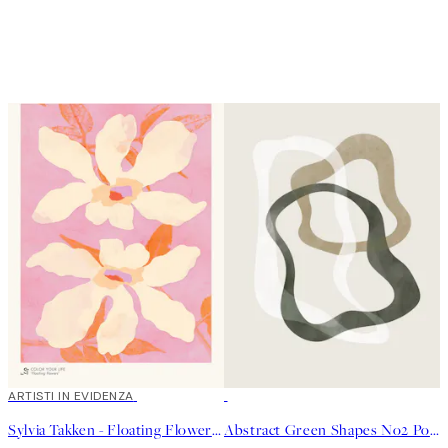
40%*
ARTISTI IN EVIDENZA
50%*
Sylvia Takken - Floating Flowers Poster
Abstract Green Shapes No2 Poster