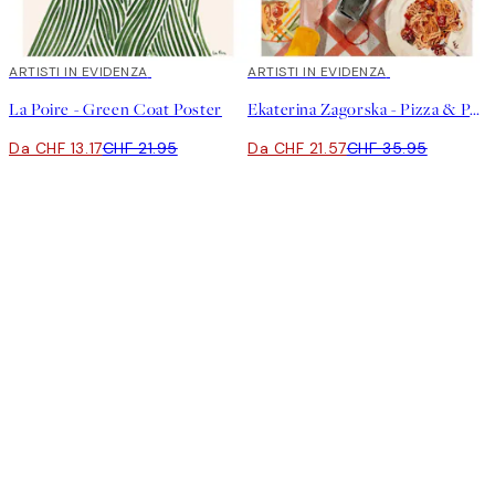
40%*
ARTISTI IN EVIDENZA
40%*
ARTISTI IN EVIDENZA
La Poire - Green Coat Poster
Ekaterina Zagorska - Pizza & Pasta Party Poster
Da CHF 13.17
CHF 21.95
Da CHF 21.57
CHF 35.95