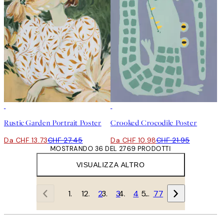
50%*
50%*
Rustic Garden Portrait Poster
Crooked Crocodile Poster
Da CHF 13.73
CHF 27.45
Da CHF 10.98
CHF 21.95
MOSTRANDO 36 DEL 2769 PRODOTTI
VISUALIZZA ALTRO
1
2
3
4
…
77