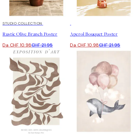
50%*
STUDIO COLLECTION
50%*
Rustic Olive Branch Poster
Aperol Bouquet Poster
Da CHF 10.98
CHF 21.95
Da CHF 10.98
CHF 21.95
50%*
50%*