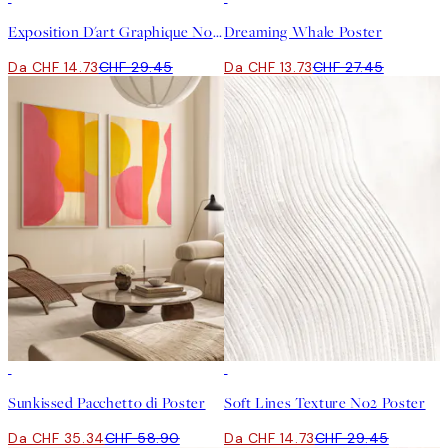
Exposition D'art Graphique No1 Poster
Dreaming Whale Poster
Da CHF 14.73
CHF 29.45
Da CHF 13.73
CHF 27.45
-40%
50%*
Sunkissed Pacchetto di Poster
Soft Lines Texture No2 Poster
Da CHF 35.34
CHF 58.90
Da CHF 14.73
CHF 29.45