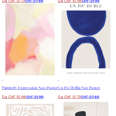
Da CHF 13.73
CHF 27.45
Da CHF 10.98
CHF 21.95
50%*
50%*
Painterly Expression No2 Poster
Un Po' Di Blu No1 Poster
Da CHF 10.98
CHF 21.95
Da CHF 13.73
CHF 27.45