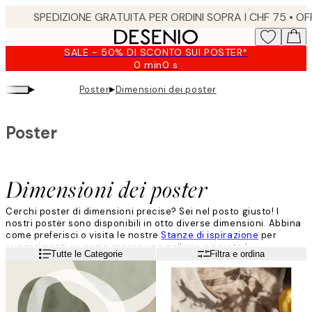
Skip
to
main
SALE - 50% DI SCONTO SUI POSTER*
content.
0 min
0 s
Valido
fino
▸
▸
Poster
Dimensioni dei poster
a:
2026-
08-
Poster
09
Dimensioni dei poster
Cerchi poster di dimensioni precise? Sei nel posto giusto! I
nostri poster sono disponibili in otto diverse dimensioni. Abbina
come preferisci o visita le nostre
Stanze di ispirazione
per
suggerimenti su come creare una galleria a parete !
Leggi di più
Tutte le Categorie
Filtra e ordina