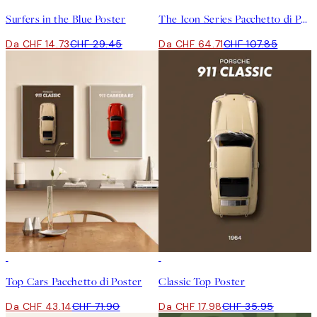
Surfers in the Blue Poster
The Icon Series Pacchetto di Poster
Da CHF 14.73
CHF 29.45
Da CHF 64.71
CHF 107.85
-40%
50%*
Top Cars Pacchetto di Poster
Classic Top Poster
Da CHF 43.14
CHF 71.90
Da CHF 17.98
CHF 35.95