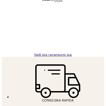
Acquirente verificato
recensioni
dei
PERFECT!!
clienti
26 mag
Alessandra G
Vedi più recensioni qui
CONSEGNA RAPIDA