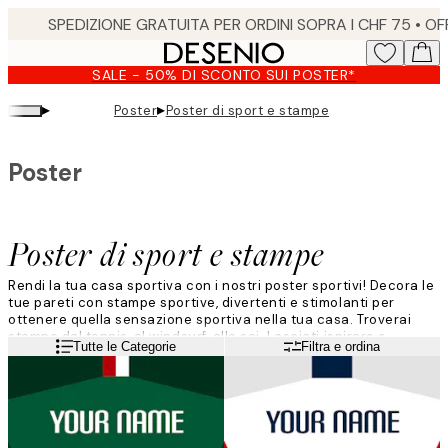
Skip
to
main
SALE - 50% DI SCONTO SUI POSTER*
content.
▸
▸
Poster
Poster di sport e stampe
Poster
Poster di sport e stampe
Rendi la tua casa sportiva con i nostri poster sportivi! Decora le
tue pareti con stampe sportive, divertenti e stimolanti per
ottenere quella sensazione sportiva nella tua casa. Troverai
stampe dal tennis, al windsurf, allo sci. Lasciati ispirare e
Leggi di più
Tutte le Categorie
Filtra e ordina
preparati, pronti, via!