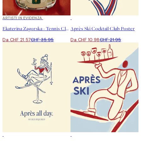
40%*
ARTISTI IN EVIDENZA
50%*
Ekaterina Zagorska - Tennis Club Poster
Après Ski Cocktail Club Poster
Da CHF 21.57
CHF 35.95
Da CHF 10.98
CHF 21.95
50%*
50%*