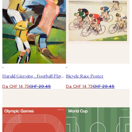
50%*
50%*
Harald Giersing - Football Players Poster
Bicycle Race Poster
Da CHF 14.73
CHF 29.45
Da CHF 14.73
CHF 29.45