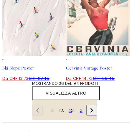
50%*
50%*
Ski Slope Poster
Cervinia Vintage Poster
Da CHF 13.73
CHF 27.45
Da CHF 14.73
CHF 29.45
MOSTRANDO 36 DEL 94 PRODOTTI
VISUALIZZA ALTRO
1
2
3