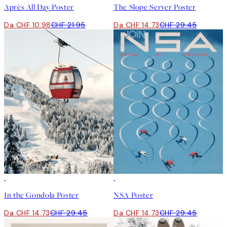
Après All Day Poster
The Slope Server Poster
Da CHF 10.98
CHF 21.95
Da CHF 14.73
CHF 29.45
50%*
50%*
In the Gondola Poster
NSA Poster
Da CHF 14.73
CHF 29.45
Da CHF 14.73
CHF 29.45