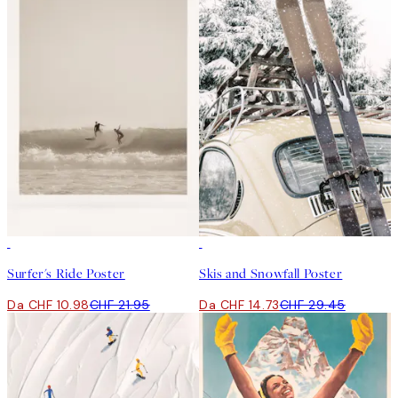
50%*
50%*
Surfer's Ride Poster
Skis and Snowfall Poster
Da CHF 10.98
CHF 21.95
Da CHF 14.73
CHF 29.45