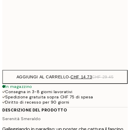
CHF
40x50 cm
CH
CHF 24
50x70 cm
CH
CHF 32
70x100 cm
CHF 6
Frame
options
AGGIUNGI AL CARRELLO
-
CHF 14.73
CHF 29.45
In magazzino
Consegna in 3-8 giorni lavorativi
Spedizione gratuita sopra CHF 75 di spesa
Diritto di recesso per 90 giorni
DESCRIZIONE DEL PRODOTTO
Serenità Smeraldo
Galleggiando in paradiso: un poster che cattura il fascino