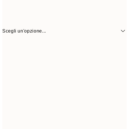
Scegli un'opzione...
CHF 14
30x40 cm
CHF 2