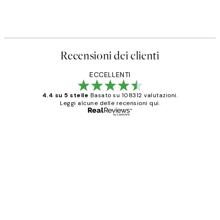
Recensioni dei clienti
ECCELLENTI
4.4 su 5 stelle
Basato su 108312 valutazioni.
Leggi alcune delle recensioni qui.
Acquirente verificato
recensioni
dei
PERFECT!!
clienti
26 mag
Alessandra G