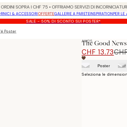
ORDINI SOPRA I CHF 75 • OFFRIAMO SERVIZI DI INCORNICIATU
RNICI & ACCESSORI
OFFERTE
GALLERIE A PARETE
INSPIRATION
PER LE
SALE - 50% DI SCONTO SUI POSTER*
é Poster
AW25
The Good News 
CHF 13.73
CHF
Poster
Seleziona le dimension