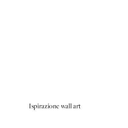
50%*
Sophisticated Dog Poster
Da CHF 10.98
CHF 21.95
Ispirazione wall art