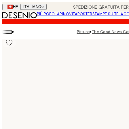
Skip
SPEDIZIONE GRATUITA PER 
CHE
ITALIANO
to
PIÚ POPOLARI
NOVITÀ
POSTER
STAMPE SU TELA
CO
main
content.
▸
▸
Pittura
The Good News Caf