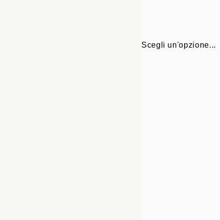
Scegli un'opzione...
Frame
21x30 cm
options
30x40 cm