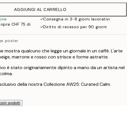
CHF 35.95
AGGIUNGI AL CARRELLO
CHF 29.98
CHF 59.95
ione
Consegna in 3-8 giorni lavorativi
sopra CHF 75 di
CHF 35.50
Diritto di recesso per 90 giorni
CHF 71
ige poster
e mostra qualcuno che legge un giornale in un caffè. L'arte
di beige, marrone e rosso con strisce e forme astratte.
vo è stato originariamente dipinto a mano da un artista nel
ccolma.
clusivo della nostra Collezione AW25: Curated Calm.
ostri prodotti