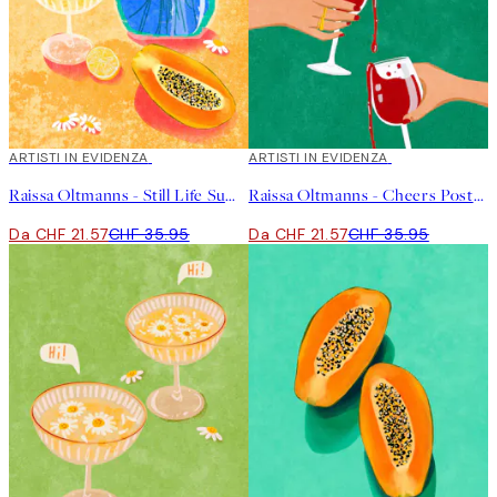
40%*
ARTISTI IN EVIDENZA
40%*
ARTISTI IN EVIDENZA
Raissa Oltmanns - Still Life Summer Vibes Poster
Raissa Oltmanns - Cheers Poster
Da CHF 21.57
CHF 35.95
Da CHF 21.57
CHF 35.95