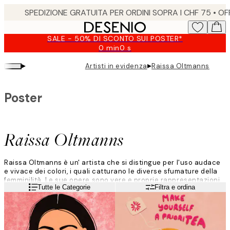
Skip
to
main
SALE - 50% DI SCONTO SUI POSTER*
content.
0 min
0 s
Valido
fino
▸
▸
Artisti in evidenza
Raissa Oltmanns
a:
2026-
08-
Poster
10
Raissa Oltmanns
Raissa Oltmanns è un' artista che si distingue per l'uso audace
e vivace dei colori, i quali catturano le diverse sfumature della
femminilità. Le sue opere sono vere e proprie rappresentazioni
Leggi di più
Tutte le Categorie
Filtra e ordina
di momenti di bellezza, ricchi di umorismo o carichi di una
prospettiva critica.