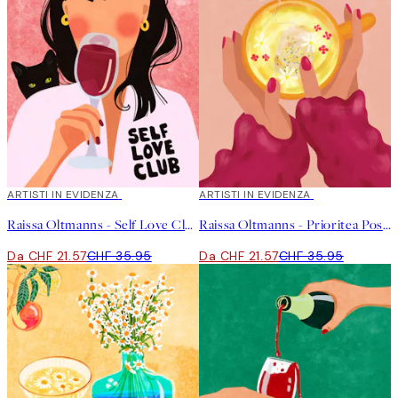
40%*
ARTISTI IN EVIDENZA
40%*
ARTISTI IN EVIDENZA
Raissa Oltmanns - Self Love Club Poster
Raissa Oltmanns - Prioritea Poster
Da CHF 21.57
CHF 35.95
Da CHF 21.57
CHF 35.95