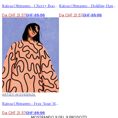
Raissa Oltmanns - Cherry Boobs Poster
Raissa Oltmanns - Holding Hands Poster
Da CHF 21.57
CHF 35.95
Da CHF 21.57
CHF 35.95
40%*
ARTISTI IN EVIDENZA
Raissa Oltmanns - Free Your Mind Poster
Da CHF 21.57
CHF 35.95
MOSTRANDO 9 DEL 9 PRODOTTI