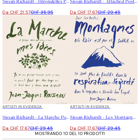
Sissan Richardt - Hirondelles Poster
Sissan Richardt - Attached Poster
Da CHF 21.57
CHF 35.95
Da CHF 17.67
CHF 29.45
40%*
ARTISTI IN EVIDENZA
40%*
ARTISTI IN EVIDENZA
Sissan Richardt - La Marche Poster
Sissan Richardt - Les Montagnes Poster
Da CHF 17.67
CHF 29.45
Da CHF 17.67
CHF 29.45
MOSTRANDO 10 DEL 10 PRODOTTI