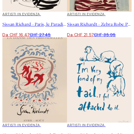
40%*
ARTISTI IN EVIDENZA
40%*
ARTISTI IN EVIDENZA
Sissan Richard - Paris, le Paradis Poster
Sissan Richardt - Zebra Robe Poster
Da CHF 16.47
CHF 27.45
Da CHF 21.57
CHF 35.95
40%*
ARTISTI IN EVIDENZA
40%*
ARTISTI IN EVIDENZA