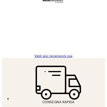
Acquirente verificato
recensioni
dei
PERFECT!!
clienti
26 mag
Alessandra G
Vedi più recensioni qui
CONSEGNA RAPIDA