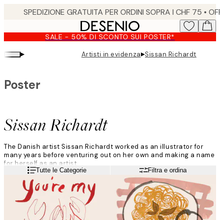
Skip
to
main
SALE - 50% DI SCONTO SUI POSTER*
content.
▸
▸
Artisti in evidenza
Sissan Richardt
Poster
Sissan Richardt
The Danish artist Sissan Richardt worked as an illustrator for
many years before venturing out on her own and making a name
for herself as an artist.
Leggi di più
Tutte le Categorie
Filtra e ordina
”My art is colourful and abstract; my illustrator background
shows in my art. I love to tell a story with my handwriting and
simple drawings.”
Her artwork is often the result of many weeks of research.