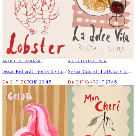
”The inspiration and research process is the biggest and most
important part. I can spend weeks gathering inspiration and
then create the painting in a day.”
40%*
ARTISTI IN EVIDENZA
40%*
ARTISTI IN EVIDENZA
Sissan Richardt - You're My Lobster Poster
Sissan Richard - La Dolce Vita Poster
Da CHF 17.67
CHF 29.45
Da CHF 16.47
CHF 27.45