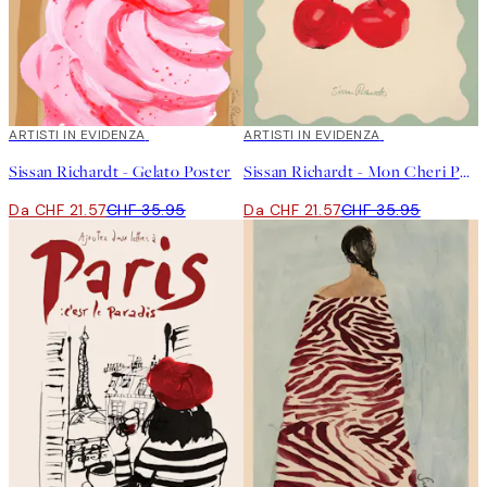
40%*
ARTISTI IN EVIDENZA
40%*
ARTISTI IN EVIDENZA
Sissan Richardt - Gelato Poster
Sissan Richardt - Mon Cheri Poster
Da CHF 21.57
CHF 35.95
Da CHF 21.57
CHF 35.95