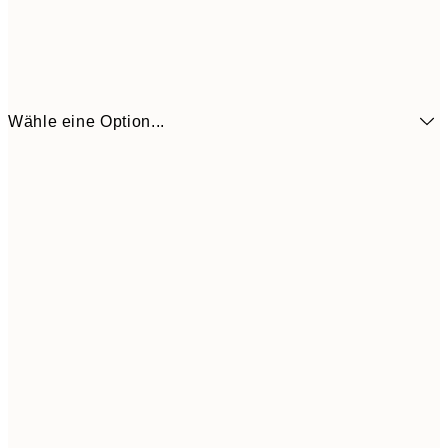
Wähle eine Option...
CHF 10
21x30 cm
CHF 2