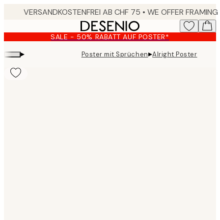
Skip
to
main
SALE - 50% RABATT AUF POSTER*
content.
▸
▸
Poster mit Sprüchen
Alright Poster
Product
images