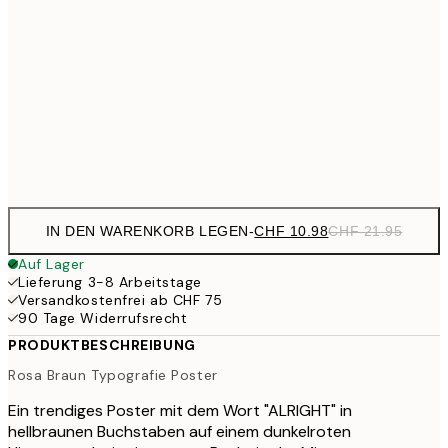
CHF 14
30x40 cm
CHF 2
CHF 24
50x70 cm
CH
Frame
options
IN DEN WARENKORB LEGEN
-
CHF 10.98
CHF 21.95
Auf Lager
Lieferung 3-8 Arbeitstage
Versandkostenfrei ab CHF 75
90 Tage Widerrufsrecht
PRODUKTBESCHREIBUNG
Rosa Braun Typografie Poster
Ein trendiges Poster mit dem Wort "ALRIGHT" in
hellbraunen Buchstaben auf einem dunkelroten