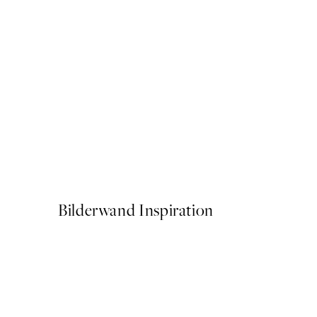
50%*
Citrus Cruise Poster
Ab CHF 10.98
CHF 21.95
Bilderwand Inspiration