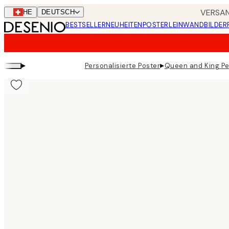
Skip
VERSAN
CHE
DEUTSCH
to
BESTSELLER
NEUHEITEN
POSTER
LEINWANDBILDER
main
content.
▸
▸
Personalisierte Poster
Queen and King Pe