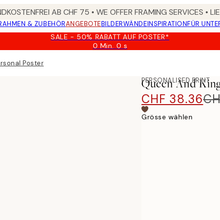
DKOSTENFREI AB CHF 75 • WE OFFER FRAMING SERVICES • LI
RAHMEN & ZUBEHÖR
ANGEBOTE
BILDERWÄNDE
INSPIRATION
FÜR UNT
SALE - 50% RABATT AUF POSTER*
0 Min.
0 s
Gültig
bis:
rsonal Poster
2026-
08-
PERSONALISED PRINT
Queen And King
09
CHF 38.36
CH
Grösse wählen