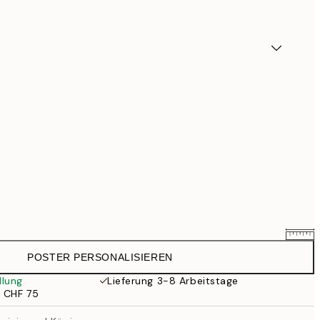
POSTER PERSONALISIEREN
CHF 38.36
CHF 47.95
llung
Lieferung 3-8 Arbeitstage
b CHF 75
CHF 52.76
CHF 65.95