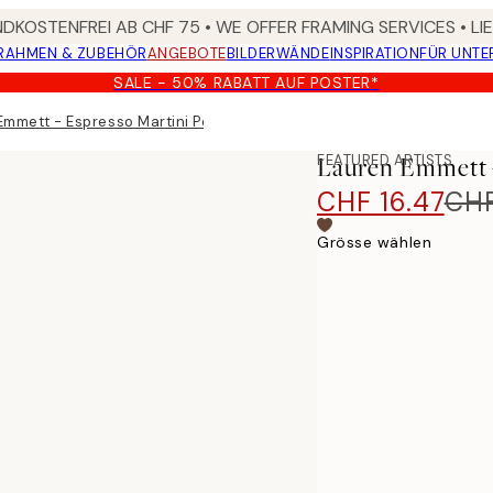
DKOSTENFREI AB CHF 75 • WE OFFER FRAMING SERVICES • LI
RAHMEN & ZUBEHÖR
ANGEBOTE
BILDERWÄNDE
INSPIRATION
FÜR UNT
SALE - 50% RABATT AUF POSTER*
Emmett - Espresso Martini Poster
FEATURED ARTISTS
Lauren Emmett -
CHF 16.47
CHF
Grösse wählen