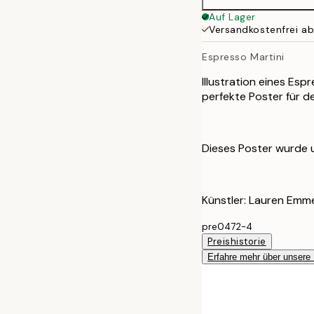
50x70 cm
Auf Lager
Versandkostenfrei a
Espresso Martini
Illustration eines Esp
perfekte Poster für d
Dieses Poster wurde 
Künstler: Lauren Emme
pre0472-4
Preishistorie
Erfahre mehr über unsere