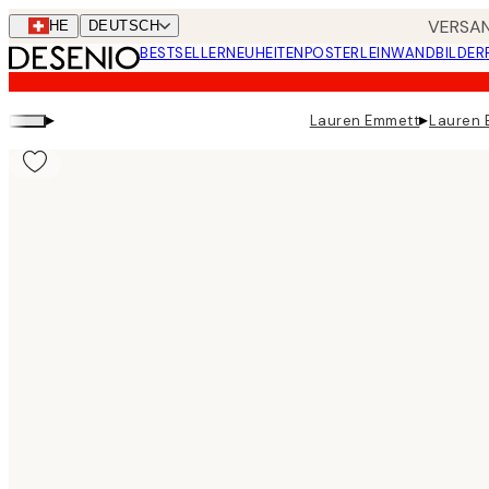
Skip
VERSAN
CHE
DEUTSCH
to
BESTSELLER
NEUHEITEN
POSTER
LEINWANDBILDER
main
content.
▸
▸
Lauren Emmett
Lauren 