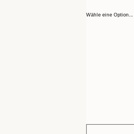
Wähle eine Option...
Frame
21x30 cm
options
30x40 cm