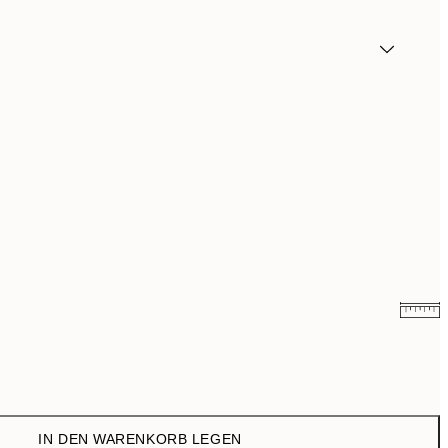
CHF 16.47
CHF 27.45
CHF 21.57
CHF 35.95
IN DEN WARENKORB LEGEN
CHF 35.97