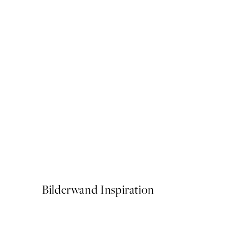
50%*
Getting Shit Done Poster
Ab CHF 13.73
CHF 27.45
Bilderwand Inspiration