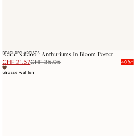
images
FEATURED ARTISTS
Adele Naidoo - Anthuriums In Bloom Poster
CHF 21.57
CHF 35.95
40%*
Grösse wählen