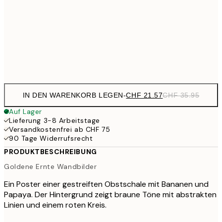
CHF 5
CHF 84
100x150 cm
CHF
Frame
options
IN DEN WARENKORB LEGEN
-
CHF 21.57
CHF 35.95
Auf Lager
Lieferung 3-8 Arbeitstage
Versandkostenfrei ab CHF 75
90 Tage Widerrufsrecht
PRODUKTBESCHREIBUNG
Goldene Ernte Wandbilder
Ein Poster einer gestreiften Obstschale mit Bananen und
Papaya. Der Hintergrund zeigt braune Töne mit abstrakten
Linien und einem roten Kreis.