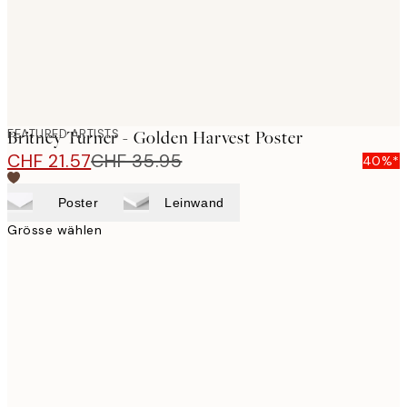
FEATURED ARTISTS
Britney Turner - Golden Harvest Poster
CHF 21.57
CHF 35.95
40%*
Poster
Leinwand
Grösse wählen