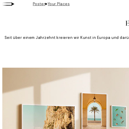
▸
▸
Poster
Your Places
Your
E
Places
Seit über einem Jahrzehnt kreieren wir Kunst in Europa und darü