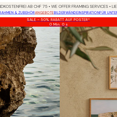
DKOSTENFREI AB CHF 75 • WE OFFER FRAMING SERVICES • LI
RAHMEN & ZUBEHÖR
ANGEBOTE
BILDERWÄNDE
INSPIRATION
FÜR UNT
SALE - 50% RABATT AUF POSTER*
0 Min.
0 s
Gültig
bis:
2026-
08-
09