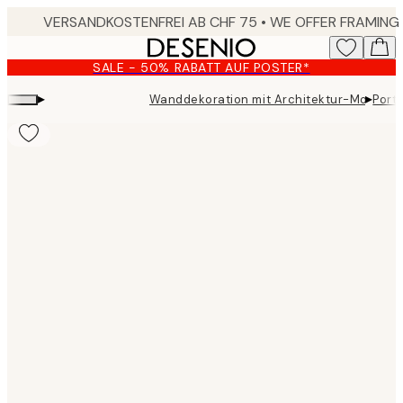
Skip
to
main
SALE - 50% RABATT AUF POSTER*
content.
▸
▸
Wanddekoration mit Architektur-Motiven
Port
Product
images