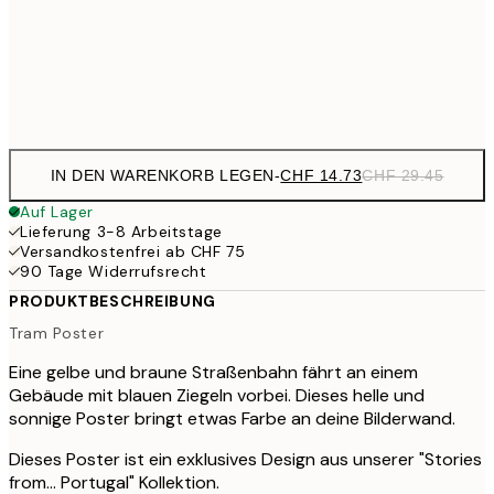
70x100 cm
CHF 6
Frame
options
IN DEN WARENKORB LEGEN
-
CHF 14.73
CHF 29.45
Auf Lager
Lieferung 3-8 Arbeitstage
Versandkostenfrei ab CHF 75
90 Tage Widerrufsrecht
PRODUKTBESCHREIBUNG
Tram Poster
Eine gelbe und braune Straßenbahn fährt an einem
Gebäude mit blauen Ziegeln vorbei. Dieses helle und
sonnige Poster bringt etwas Farbe an deine Bilderwand.
Dieses Poster ist ein exklusives Design aus unserer "Stories
from... Portugal" Kollektion.