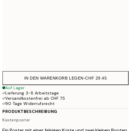
40x50 cm
CHF
50x70 cm
CHF
100x150 cm
CHF 
Frame
options
IN DEN WARENKORB LEGEN
-
CHF 29.45
Auf Lager
Lieferung 3-8 Arbeitstage
Versandkostenfrei ab CHF 75
90 Tage Widerrufsrecht
PRODUKTBESCHREIBUNG
Küstenposter
Ein Poster mit einer felsigen Küste und zwei kleinen Booten