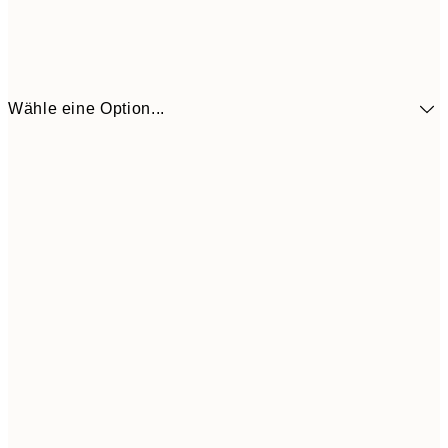
Wähle eine Option...
30x40 cm
CHF 29