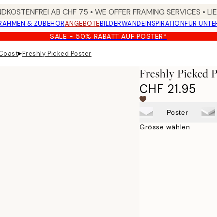
DKOSTENFREI AB CHF 75 • WE OFFER FRAMING SERVICES • LI
RAHMEN & ZUBEHÖR
ANGEBOTE
BILDERWÄNDE
INSPIRATION
FÜR UNT
SALE - 50% RABATT AUF POSTER*
▸
 Coast
Freshly Picked Poster
Freshly Picked 
CHF 21.95
Poster
Grösse wählen