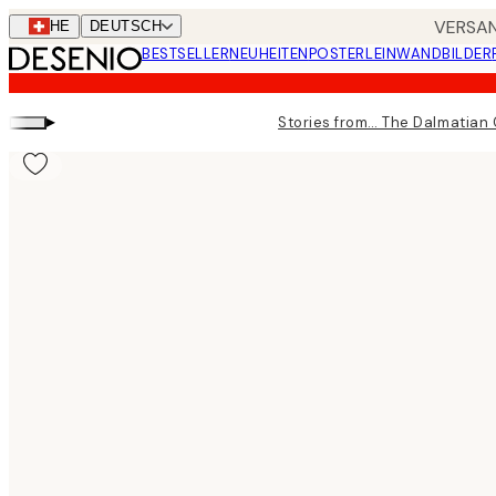
Skip
VERSAN
CHE
DEUTSCH
to
BESTSELLER
NEUHEITEN
POSTER
LEINWANDBILDER
main
content.
▸
Stories from… The Dalmatian