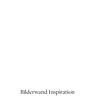
Piazza Del Sole Poster
Ab CHF 7.95
Bilderwand Inspiration