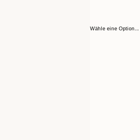
Wähle eine Option...
Frame
21x30 cm
options
30x40 cm