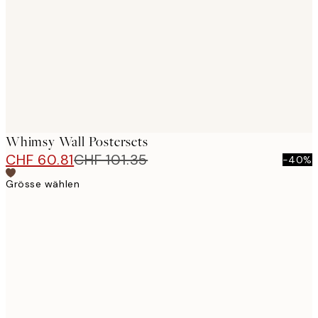
images
Whimsy Wall Postersets
CHF 60.81
CHF 101.35
-40%
Grösse wählen