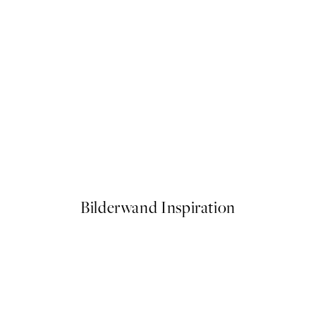
50%*
La Botanique Art No2 Poster
Ab CHF 17.98
CHF 35.95
Bilderwand Inspiration