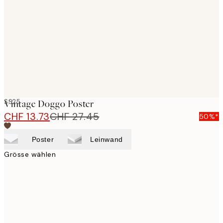
images
SS25
Vintage Doggo Poster
CHF 13.73
CHF 27.45
50%*
Poster
Leinwand
Grösse wählen