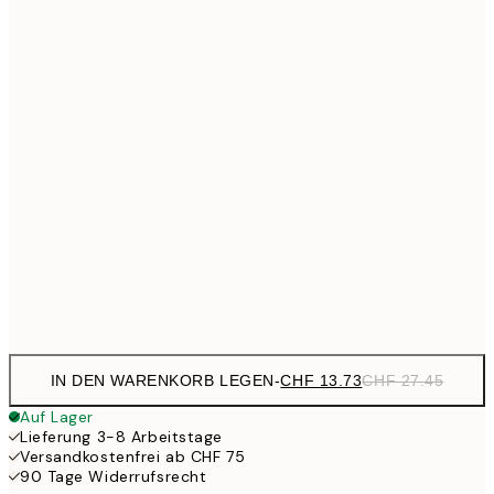
CHF 2
CHF 17
30x40 cm
CHF 3
CHF 21
40x50 cm
CHF 4
CHF 29
50x70 cm
CHF 5
CHF 35
70x100 cm
CH
Frame
options
IN DEN WARENKORB LEGEN
-
CHF 13.73
CHF 27.45
Auf Lager
Lieferung 3-8 Arbeitstage
Versandkostenfrei ab CHF 75
90 Tage Widerrufsrecht