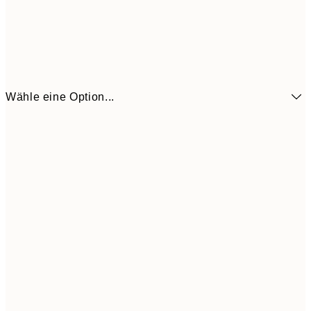
Wähle eine Option...
CHF 13
21x30 cm