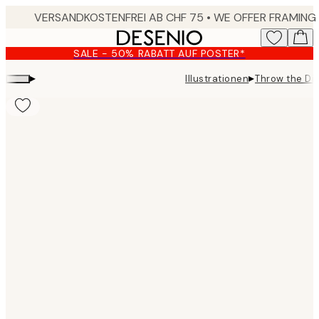
Skip
to
main
SALE - 50% RABATT AUF POSTER*
content.
▸
▸
Illustrationen
Throw the Di
Product
images