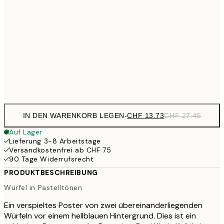
CHF 17
30x40 cm
CHF 3
CHF 29
50x70 cm
CHF 5
Frame
options
IN DEN WARENKORB LEGEN
-
CHF 13.73
CHF 27.45
Auf Lager
Lieferung 3-8 Arbeitstage
Versandkostenfrei ab CHF 75
90 Tage Widerrufsrecht
PRODUKTBESCHREIBUNG
Würfel in Pastelltönen
Ein verspieltes Poster von zwei übereinanderliegenden
Würfeln vor einem hellblauen Hintergrund. Dies ist ein