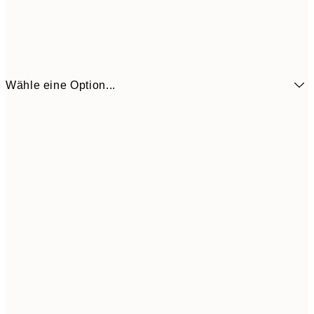
Wähle eine Option...
CHF 13
21x30 cm
CHF 2