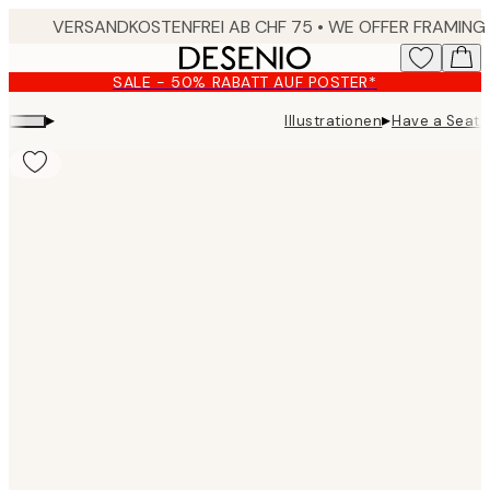
Skip
to
main
SALE - 50% RABATT AUF POSTER*
content.
▸
▸
Illustrationen
Have a Seat 
Product
images