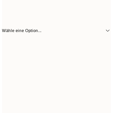
Wähle eine Option...
CHF 13
21x30 cm
CHF 2