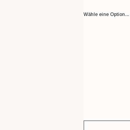
Wähle eine Option...
Frame
30x40 cm
options
50x70 cm