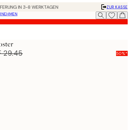
EFERUNG IN 3-8 WERKTAGEN
ZUR KASSE
ERNEHMEN
oster
 29.45
50%*