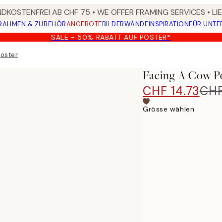
DKOSTENFREI AB CHF 75 • WE OFFER FRAMING SERVICES • LI
RAHMEN & ZUBEHÖR
ANGEBOTE
BILDERWÄNDE
INSPIRATION
FÜR UNT
SALE - 50% RABATT AUF POSTER*
Poster
Facing A Cow P
CHF 14.73
CHF
Grösse wählen