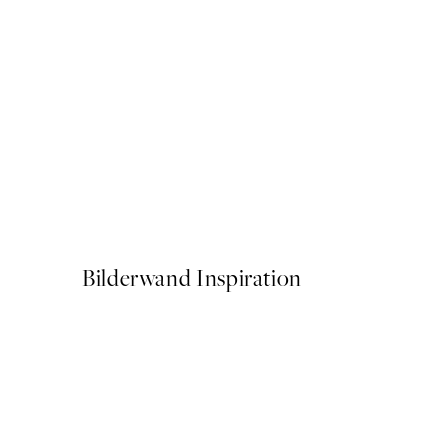
50%*
Brown Botanical No1 Poste
Ab CHF 10.98
CHF 21.95
Bilderwand Inspiration