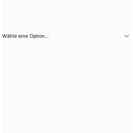
Wähle eine Option...
CHF 10
21x30 cm
CHF 2