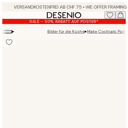
Skip
to
main
SALE - 50% RABATT AUF POSTER*
content.
▸
▸
Bilder für die Küche
Make Cocktails Poste
Product
images