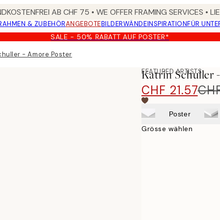
DKOSTENFREI AB CHF 75 • WE OFFER FRAMING SERVICES • LI
RAHMEN & ZUBEHÖR
ANGEBOTE
BILDERWÄNDE
INSPIRATION
FÜR UNT
SALE - 50% RABATT AUF POSTER*
chuller - Amore Poster
FEATURED ARTISTS
Katrin Schuller
CHF 21.57
CHF
Poster
Grösse wählen