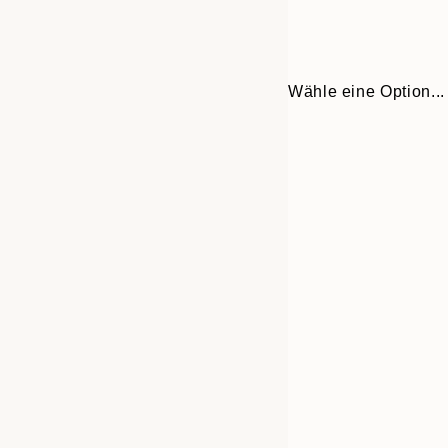
Wähle eine Option...
Frame
30x40 cm
options
50x70 cm