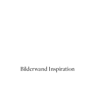
50%*
Olive Branches in Vase Post
Ab CHF 10.98
CHF 21.95
Bilderwand Inspiration