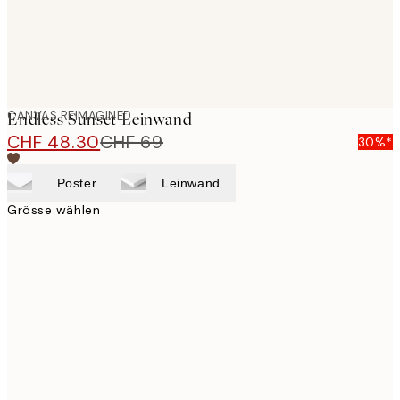
CANVAS REIMAGINED
Endless Sunset Leinwand
CHF 48.30
CHF 69
30%*
Poster
Leinwand
Grösse wählen