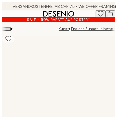
Skip
to
main
SALE - 50% RABATT AUF POSTER*
content.
▸
▸
Kunst
Endless Sunset Leinwand
Product
images