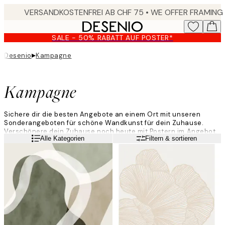
Skip
to
main
SALE - 50% RABATT AUF POSTER*
content.
▸
Desenio
Kampagne
Kampagne
Sichere dir die besten Angebote an einem Ort mit unseren
Sonderangeboten für schöne Wandkunst für dein Zuhause.
Verschönere dein Zuhause noch heute mit Postern im Angebot.
Weiterlesen
Alle Kategorien
Filtern & sortieren