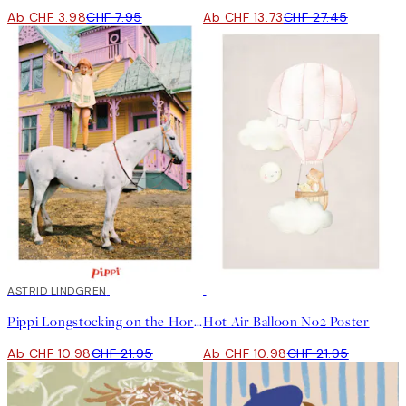
Ab CHF 3.98
CHF 7.95
Ab CHF 13.73
CHF 27.45
50%*
ASTRID LINDGREN
50%*
Pippi Longstocking on the Horse Poster
Hot Air Balloon No2 Poster
Ab CHF 10.98
CHF 21.95
Ab CHF 10.98
CHF 21.95