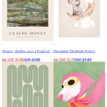
50%*
50%*
Monet - Bridge over a Pond of Water Lilies Poster
Dreaming Elephant Poster
Ab CHF 10.98
CHF 21.95
Ab CHF 13.73
CHF 27.45