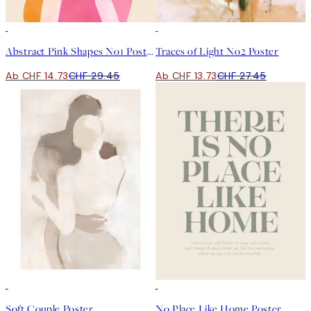
50%*
50%*
Abstract Pink Shapes No1 Poster
Traces of Light No2 Poster
Ab CHF 14.73
CHF 29.45
Ab CHF 13.73
CHF 27.45
50%*
50%*
Soft Couple Poster
No Place Like Home Poster