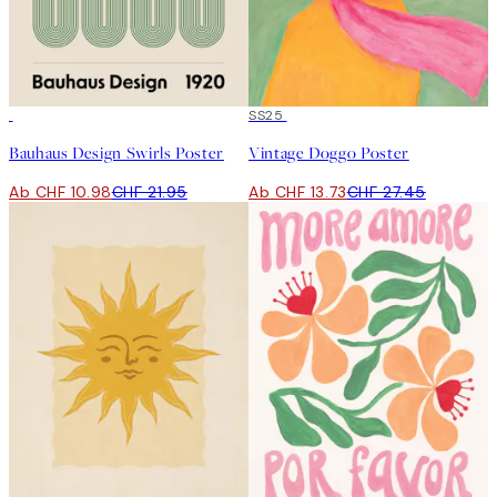
50%*
50%*
SS25
Bauhaus Design Swirls Poster
Vintage Doggo Poster
Ab CHF 10.98
CHF 21.95
Ab CHF 13.73
CHF 27.45