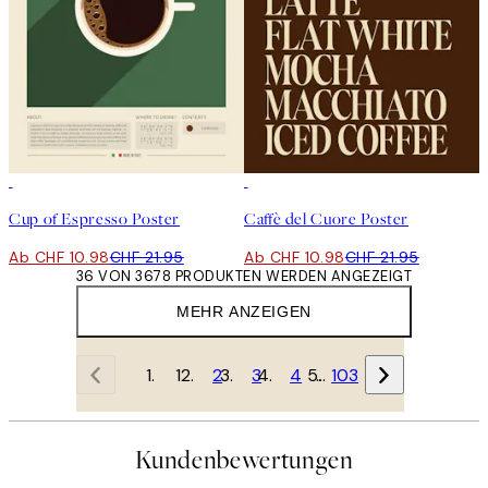
50%*
50%*
Cup of Espresso Poster
Caffè del Cuore Poster
Ab CHF 10.98
CHF 21.95
Ab CHF 10.98
CHF 21.95
36 VON 3678 PRODUKTEN WERDEN ANGEZEIGT
MEHR ANZEIGEN
1
2
3
4
…
103
Kundenbewertungen