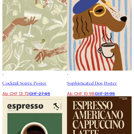
50%*
50%*
Cocktail Soirée Poster
Sophisticated Dog Poster
Ab CHF 13.73
CHF 27.45
Ab CHF 10.98
CHF 21.95