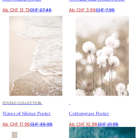
Ab CHF 13.73
CHF 27.45
Ab CHF 3.98
CHF 7.95
50%*
STUDIO COLLECTION
50%*
Waves of Silence Poster
Cottongrass Poster
Ab CHF 17.98
CHF 35.95
Ab CHF 10.98
CHF 21.95