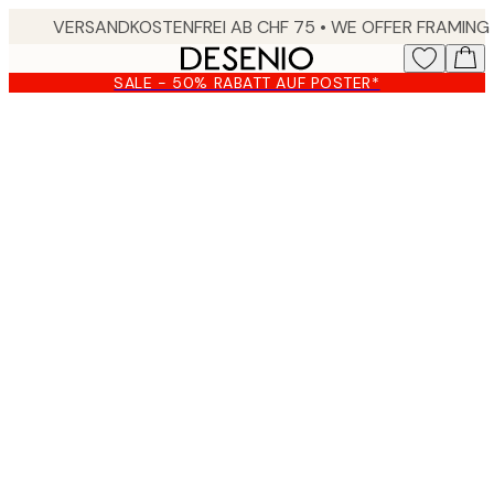
Skip
to
main
SALE - 50% RABATT AUF POSTER*
content.