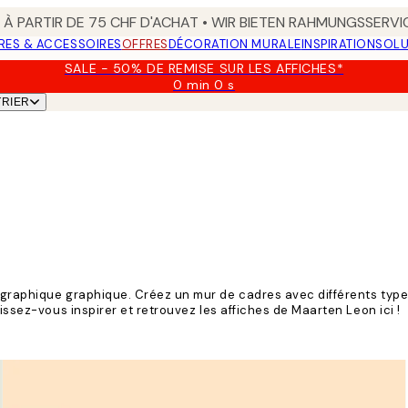
 À PARTIR DE 75 CHF D'ACHAT • WIR BIETEN RAHMUNGSSERVI
RES & ACCESSOIRES
OFFRES
DÉCORATION MURALE
INSPIRATION
SOLU
SALE - 50% DE REMISE SUR LES AFFICHES*
0 min
0 s
Valable
TRIER
jusqu'au
:
2026-
08-
09
tographique graphique. Créez un mur de cadres avec différents typ
issez-vous inspirer et retrouvez les affiches de Maarten Leon ici !