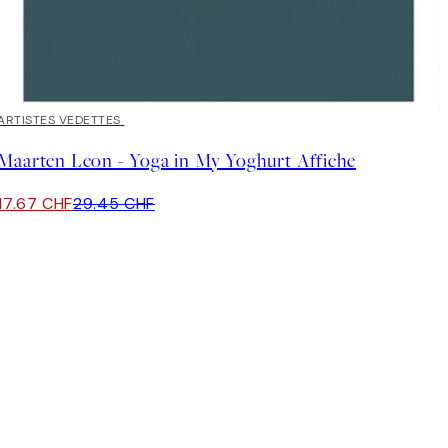
40%*
ARTISTES VEDETTES
Maarten Leon - Yoga in My Yoghurt Affiche
17.67 CHF
29.45 CHF