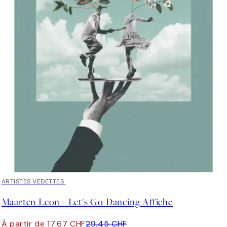
40%*
ARTISTES VEDETTES
Maarten Leon - Let's Go Dancing Affiche
À partir de 17.67 CHF
29.45 CHF