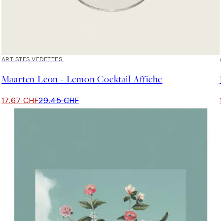
40%*
ARTISTES VEDETTES
Maarten Leon - Lemon Cocktail Affiche
17.67 CHF
29.45 CHF