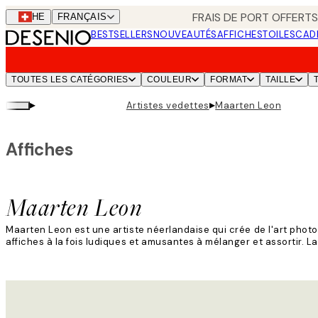
Skip
FRAIS DE PORT OFFERTS
CHE
FRANÇAIS
to
BESTSELLERS
NOUVEAUTÉS
AFFICHES
TOILES
CAD
main
content.
TOUTES LES CATÉGORIES
COULEUR
FORMAT
TAILLE
▸
▸
Artistes vedettes
Maarten Leon
Affiches
Maarten Leon
Maarten Leon est une artiste néerlandaise qui crée de l'art pho
affiches à la fois ludiques et amusantes à mélanger et assortir. La
Lire la suite