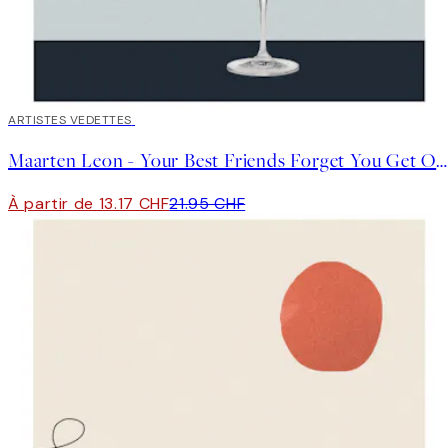
40%*
ARTISTES VEDETTES
Maarten Leon - Your Best Friends Forget You Get Old Affiche
À partir de 13.17 CHF
21.95 CHF