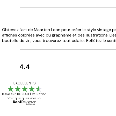
Obtenez l'art de Maarten Leon pour créer le style vintage p
affiches colorées avec du graphisme et des illustrations. 
bouteille de vin, vous trouverez tout cela ici. Reflétez le 
4.4
Avis
des
Impression que le co
EXCELLENTS
clients
Basé sur 108340 Évaluation.
Voir quelques avis ici.
4 juin
Edith G