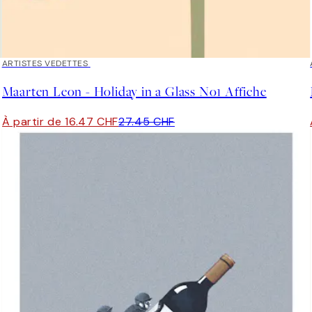
40%*
ARTISTES VEDETTES
Maarten Leon - Holiday in a Glass No1 Affiche
À partir de 16.47 CHF
27.45 CHF