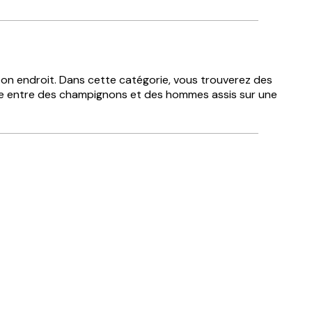
 bon endroit. Dans cette catégorie, vous trouverez des
ute entre des champignons et des hommes assis sur une
.
Acheteur vérifié
xtrémités.
excellent
3 juin
josee d