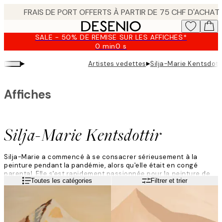
Skip
to
main
SALE - 50% DE REMISE SUR LES AFFICHES*
content.
0 min
0 s
Valable
jusqu'au
▸
▸
Artistes vedettes
Silja-Marie Kentsdott
:
2026-
08-
Affiches
09
Silja-Marie Kentsdottir
Silja-Marie a commencé à se consacrer sérieusement à la
peinture pendant la pandémie, alors qu'elle était en congé
parental. Elle s'est rapidement passionnée pour la peinture de
Lire la suite
Toutes les catégories
Filtrer et trier
montagnes, ce qui a mené à sa première exposition. Elle décrit
son art comme harmonieux, apaisant et ludique.