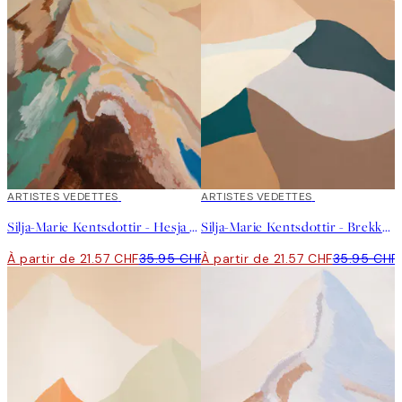
40%*
ARTISTES VEDETTES
40%*
ARTISTES VEDETTES
Silja-Marie Kentsdottir - Hesja Affiche
Silja-Marie Kentsdottir - Brekka Affiche
À partir de 21.57 CHF
35.95 CHF
À partir de 21.57 CHF
35.95 CHF