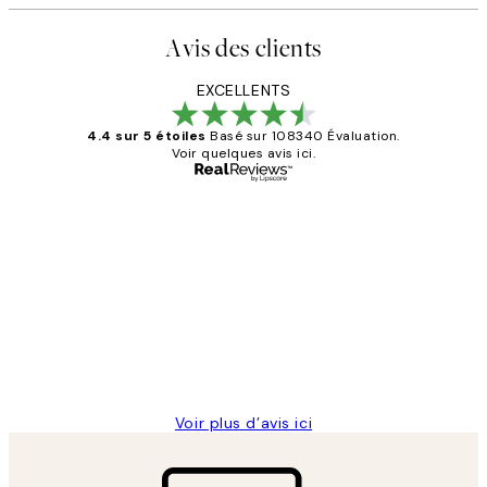
Avis des clients
EXCELLENTS
4.4 sur 5 étoiles
Basé sur 108340 Évaluation.
Voir quelques avis ici.
Acheteur vérifié
Avis
des
Impression que le colis avait été
clients
ouvert.Feuille enveloppant les affiches
abîmées aux extrémités.
4 juin
Edith G
Voir plus d’avis ici