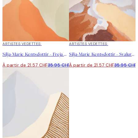
40%*
ARTISTES VEDETTES
40%*
ARTISTES VEDETTES
Silja-Marie Kentsdottir - Freja Affiche
Silja-Marie Kentsdottir - Svalur Affiche
À partir de 21.57 CHF
35.95 CHF
À partir de 21.57 CHF
35.95 CHF