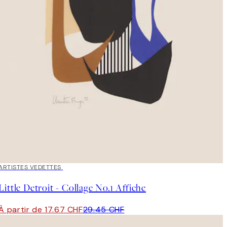
40%*
ARTISTES VEDETTES
Little Detroit - Collage No.1 Affiche
À partir de 17.67 CHF
29.45 CHF