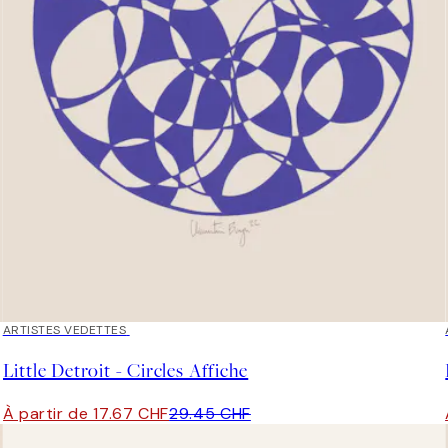
40%*
ARTISTES VEDETTES
Little Detroit - Circles Affiche
À partir de 17.67 CHF
29.45 CHF