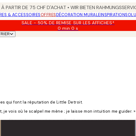
 À PARTIR DE 75 CHF D'ACHAT • WIR BIETEN RAHMUNGSSERVI
RES & ACCESSOIRES
OFFRES
DÉCORATION MURALE
INSPIRATION
SOLU
SALE - 50% DE REMISE SUR LES AFFICHES*
0 min
0 s
Valable
TRIER
jusqu'au
:
2026-
08-
09
 qui font la réputation de Little Detroit.
, je vois où le scalpel me mène ; je laisse mon intuition me guider. »
a dit que s’exprimer à travers l’art fait partie intégrante de ce qu’
 et je travaille toujours avec de nouveaux motifs, textures et com