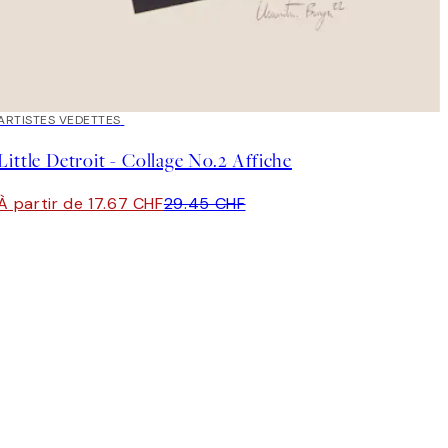
40%*
ARTISTES VEDETTES
Little Detroit - Collage No.2 Affiche
À partir de 17.67 CHF
29.45 CHF