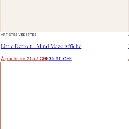
40%*
ARTISTES VEDETTES
Little Detroit - Mind Maze Affiche
À partir de 21.57 CHF
35.95 CHF