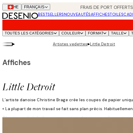
Skip
FRAIS DE PORT OFFERTS
CHE
FRANÇAIS
to
BESTSELLERS
NOUVEAUTÉS
AFFICHES
TOILES
CAD
main
content.
TOUTES LES CATÉGORIES
COULEUR
FORMAT
TAILLE
▸
▸
Artistes vedettes
Little Detroit
Affiches
Little Detroit
L’artiste danoise Christine Brage crée les coupes de papier uniques
« La plupart de mon travail se fait sans plan précis. Habituellement
Christine a rêvé de devenir une artiste depuis son enfance et nous 
Lire la suite
« Je suis tombée amoureuse du processus de travail avec le papier