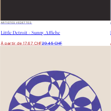
40%*
ARTISTES VEDETTES
Little Detroit - Sunny Affiche
À partir de 17.67 CHF
29.45 CHF