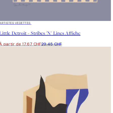
40%*
ARTISTES VEDETTES
Little Detroit - Stribes 'N' Lines Affiche
À partir de 17.67 CHF
29.45 CHF