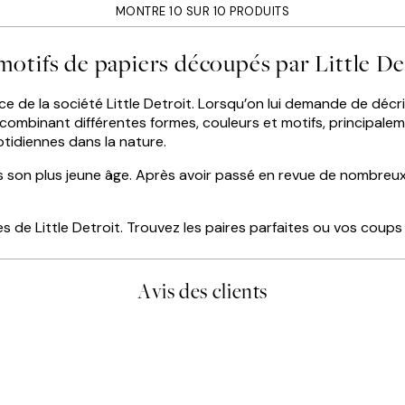
MONTRE 10 SUR 10 PRODUITS
motifs de papiers découpés par Little De
ce de la société Little Detroit. Lorsqu’on lui demande de décrir
n combinant différentes formes, couleurs et motifs, principale
tidiennes dans la nature.
s son plus jeune âge. Après avoir passé en revue de nombreux st
s de Little Detroit. Trouvez les paires parfaites ou vos cou
Avis des clients
lis avait été ouvert.Feuille enveloppant les affiches abîmées aux e