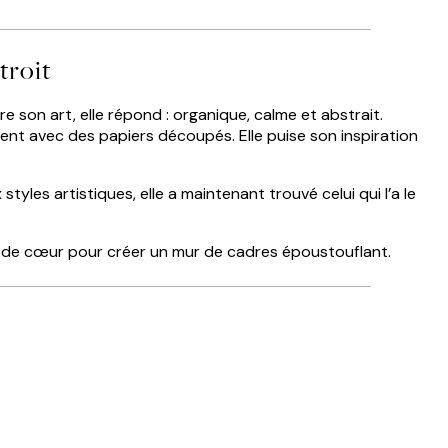
troit
e son art, elle répond : organique, calme et abstrait.
ment avec des papiers découpés. Elle puise son inspiration
yles artistiques, elle a maintenant trouvé celui qui l’a le
ps de cœur pour créer un mur de cadres époustouflant.
Acheteur vérifié
xtrémités.
excellent