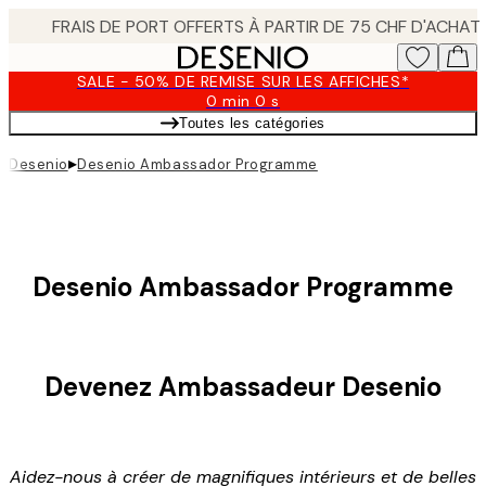
Skip
to
main
SALE - 50% DE REMISE SUR LES AFFICHES*
content.
0 min
0 s
Valable
Toutes les catégories
jusqu'au
:
▸
Desenio
Desenio Ambassador Programme
2026-
08-
10
Desenio Ambassador Programme
Devenez Ambassadeur Desenio
Aidez-nous à créer de magnifiques intérieurs et de belles