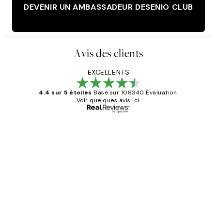
DEVENIR UN AMBASSADEUR DESENIO CLUB
Avis des clients
EXCELLENTS
4.4 sur 5 étoiles
Basé sur 108340 Évaluation.
Voir quelques avis ici.
Acheteur vérifié
Avis
des
Impression que le colis avait été
clients
ouvert.Feuille enveloppant les affiches
abîmées aux extrémités.
4 juin
Edith G