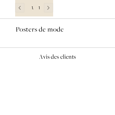
1
Posters de mode
Avis des clients
lis avait été ouvert.Feuille enveloppant les affiches abîmées aux e