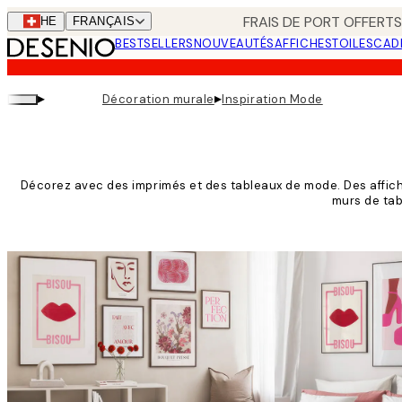
Skip
FRAIS DE PORT OFFERTS
CHE
FRANÇAIS
to
BESTSELLERS
NOUVEAUTÉS
AFFICHES
TOILES
CAD
main
content.
▸
▸
Décoration murale
Inspiration Mode
Décorez avec des imprimés et des tableaux de mode. Des affic
murs de tab