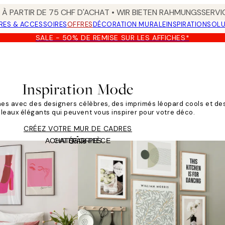
 À PARTIR DE 75 CHF D'ACHAT • WIR BIETEN RAHMUNGSSERVI
RES & ACCESSOIRES
OFFRES
DÉCORATION MURALE
INSPIRATION
SOLU
SALE - 50% DE REMISE SUR LES AFFICHES*
Inspiration Mode
hes avec des designers célèbres, des imprimés léopard cools et d
leaux élégants qui peuvent vous inspirer pour votre déco.
CRÉEZ VOTRE MUR DE CADRES
ACHAT PAR PIÈCE
CATÉGORIES
Grille