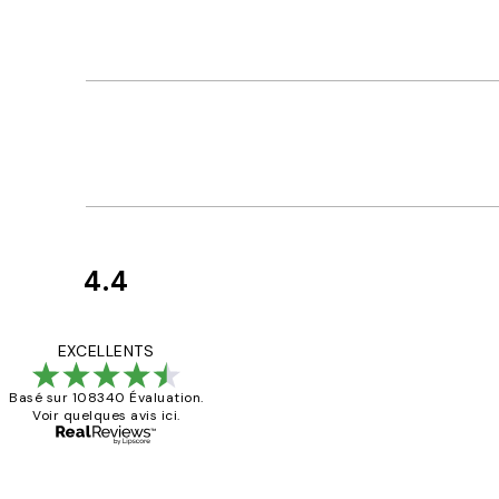
4.4
Avis
des
Impression que le co
EXCELLENTS
clients
Basé sur 108340 Évaluation.
Voir quelques avis ici.
4 juin
Edith G