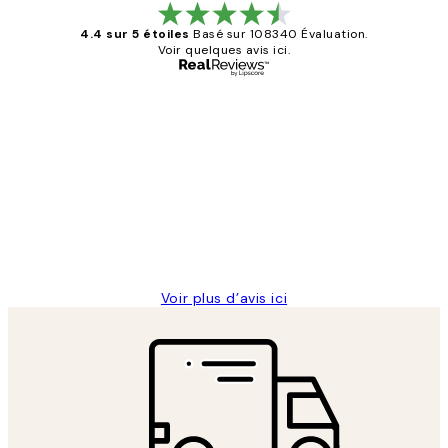
4.4 sur 5 étoiles
Basé sur 108340 Évaluation.
Voir quelques avis ici.
Acheteur vérifié
Avis
des
Impression que le colis avait été
clients
ouvert.Feuille enveloppant les affiches
abîmées aux extrémités.
4 juin
Edith G
Voir plus d’avis ici