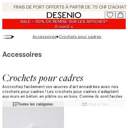
Skip
to
main
SALE - 50% DE REMISE SUR LES AFFICHES*
content.
0 min
0 s
Valable
jusqu'au
▸
▸
Accessoires
Crochets pour cadres
:
2026-
08-
Accessoires
09
Crochets pour cadres
Accrochez facilement vos œuvres d’art encadrées avec nos
crochets pour cadres ! Les crochets pour cadres s’adaptent
aux murs en béton, en plâtre ou en bois. Comme ils sont faciles
à fixer au mur, accrocher vos œuvres d’art sera un jeu d’enfant !
Lire la suite
Toutes les catégories
Filtrer et trier