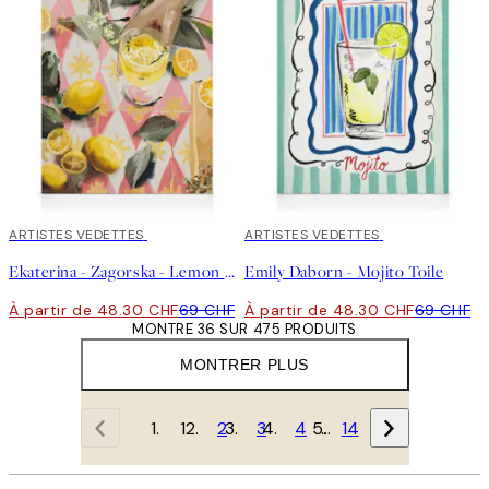
30%*
ARTISTES VEDETTES
30%*
ARTISTES VEDETTES
Ekaterina - Zagorska - Lemon Cocktail Toile
Emily Daborn - Mojito Toile
À partir de 48.30 CHF
69 CHF
À partir de 48.30 CHF
69 CHF
MONTRE 36 SUR 475 PRODUITS
MONTRER PLUS
1
2
3
4
…
14