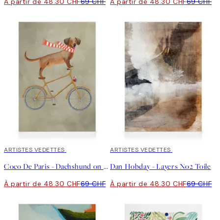
À partir de 48.30 CHF
69 CHF
À partir de 48.30 CHF
69 CHF
30%*
ARTISTES VEDETTES
30%*
ARTISTES VEDETTES
Coco De Paris - Dachshund on Bicycle in the Winter Tableau sur toile
Dan Hobday - Layers No2 Toile
À partir de 48.30 CHF
69 CHF
À partir de 48.30 CHF
69 CHF