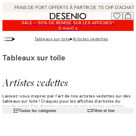
Skip
to
main
SALE - 50% DE REMISE SUR LES AFFICHES*
content.
0 min
0 s
Valable
jusqu'au
▸
▸
Tableaux sur toile
Artistes vedettes
:
2026-
08-
Tableaux sur toile
09
Artistes vedettes
Laissez-vous inspirer par l'art de nos artistes vedettes sur des
tableaux sur toile ! Craquez pour les affiches d'artistes du
monde entier Ces designs uniques de nos artistes vedettes
Lire la suite
Toutes les catégories
Filtrer et trier
sont triés sur le volet pour donner à vos murs quelque chose de
spécial. Donnez un petit quelque chose en plus à votre intérieur
et ajoutez un tableau sur toile d’artiste sur votre mur.