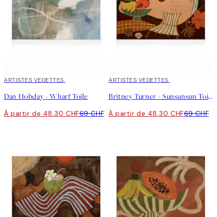
30%*
ARTISTES VEDETTES
30%*
ARTISTES VEDETTES
Dan Hobday - Wharf Toile
Britney Turner - Sunsunsun Toile
À partir de 48.30 CHF
69 CHF
À partir de 48.30 CHF
69 CHF