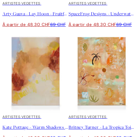
30%*
ARTISTES VEDETTES
30%*
ARTISTES VEDETTES
Arty Guava - Lay Hoon - Fruitful Spread Toile
SpaceFrog Designs - Underwater Dream Toile
À partir de 48.30 CHF
69 CHF
À partir de 48.30 CHF
69 CHF
30%*
ARTISTES VEDETTES
30%*
ARTISTES VEDETTES
Kate Pottage - Warm Shadows Toile
Britney Turner - La Tropica Toile