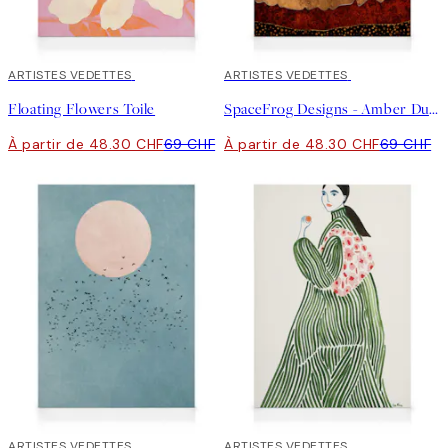
30%*
ARTISTES VEDETTES
30%*
ARTISTES VEDETTES
Floating Flowers Toile
SpaceFrog Designs - Amber Dusk Toile
À partir de 48.30 CHF
69 CHF
À partir de 48.30 CHF
69 CHF
30%*
ARTISTES VEDETTES
30%*
ARTISTES VEDETTES