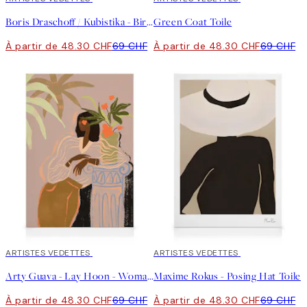
Boris Draschoff / Kubistika - Birds Fly Away Toile
Green Coat Toile
À partir de 48.30 CHF
69 CHF
À partir de 48.30 CHF
69 CHF
30%*
ARTISTES VEDETTES
30%*
ARTISTES VEDETTES
Arty Guava - Lay Hoon - Woman Waiting Tableau sur toile
Maxime Rokus - Posing Hat Toile
À partir de 48.30 CHF
69 CHF
À partir de 48.30 CHF
69 CHF