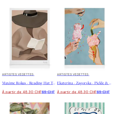
30%*
ARTISTES VEDETTES
30%*
ARTISTES VEDETTES
Maxime Rokus - Reading Hat Toile
Ekaterina - Zagorska - Pickle & Chili Ice Cream Toile
À partir de 48.30 CHF
69 CHF
À partir de 48.30 CHF
69 CHF