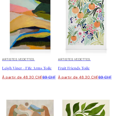
30%*
ARTISTES VEDETTES
30%*
ARTISTES VEDETTES
Leigh Viner - Fife Arms Toile
Fruit Friends Toile
À partir de 48.30 CHF
69 CHF
À partir de 48.30 CHF
69 CHF