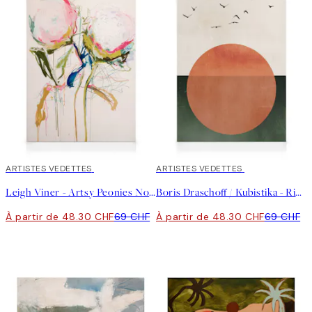
30%*
ARTISTES VEDETTES
30%*
ARTISTES VEDETTES
Leigh Viner - Artsy Peonies No1 Toile
Boris Draschoff / Kubistika - Rising Toile
À partir de 48.30 CHF
69 CHF
À partir de 48.30 CHF
69 CHF