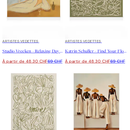
30%*
ARTISTES VEDETTES
30%*
ARTISTES VEDETTES
Studio Vreeken - Relaxing Day No1 Toile
Katrin Schuller - Find Your Flow Toile
À partir de 48.30 CHF
69 CHF
À partir de 48.30 CHF
69 CHF