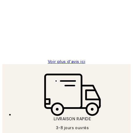
Acheteur vérifié
Avis
des
Impression que le colis avait été
clients
ouvert.Feuille enveloppant les affiches
abîmées aux extrémités.
4 juin
Edith G
Voir plus d’avis ici
LIVRAISON RAPIDE
3-8 jours ouvrés