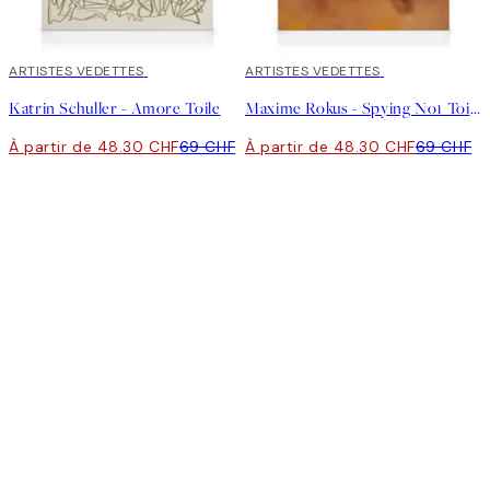
30%*
ARTISTES VEDETTES
30%*
ARTISTES VEDETTES
Katrin Schuller - Amore Toile
Maxime Rokus - Spying No1 Toile
À partir de 48.30 CHF
69 CHF
À partir de 48.30 CHF
69 CHF