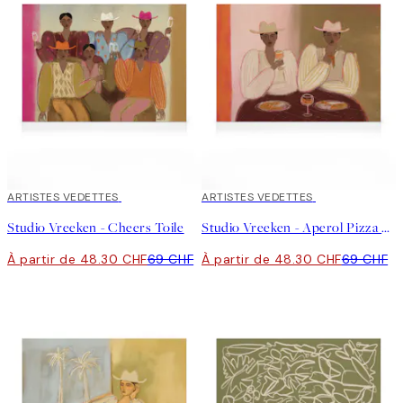
30%*
ARTISTES VEDETTES
30%*
ARTISTES VEDETTES
Studio Vreeken - Cheers Toile
Studio Vreeken - Aperol Pizza Party Toile
À partir de 48.30 CHF
69 CHF
À partir de 48.30 CHF
69 CHF