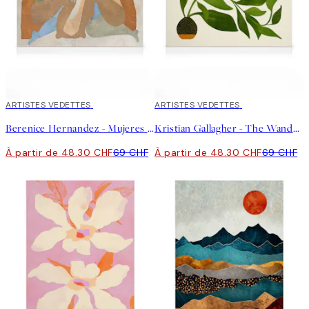
30%*
ARTISTES VEDETTES
30%*
ARTISTES VEDETTES
Berenice Hernandez - Mujeres Montana Toile
Kristian Gallagher - The Wanderer Toile
À partir de 48.30 CHF
69 CHF
À partir de 48.30 CHF
69 CHF