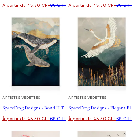
À partir de 48.30 CHF
69 CHF
À partir de 48.30 CHF
69 CHF
30%*
ARTISTES VEDETTES
30%*
ARTISTES VEDETTES
SpaceFrog Designs - Bond II Toile
SpaceFrog Designs - Elegant Flight Toile
À partir de 48.30 CHF
69 CHF
À partir de 48.30 CHF
69 CHF