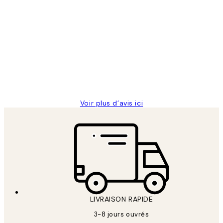
Acheteur vérifié
Avis
des
Impression que le colis avait été
clients
ouvert.Feuille enveloppant les affiches
abîmées aux extrémités.
4 juin
Edith G
Voir plus d’avis ici
LIVRAISON RAPIDE
3-8 jours ouvrés