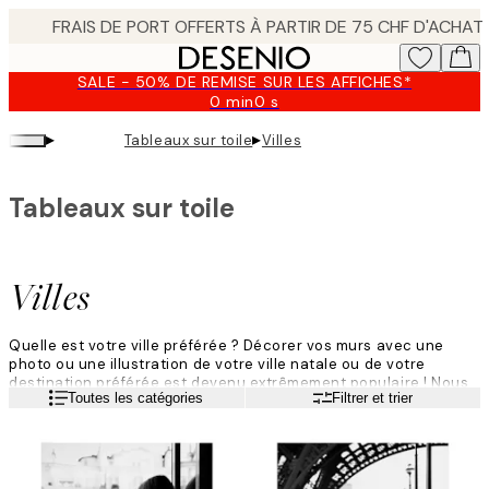
Skip
to
main
SALE - 50% DE REMISE SUR LES AFFICHES*
content.
0 min
0 s
Valable
jusqu'au
▸
▸
Tableaux sur toile
Villes
:
2026-
08-
Tableaux sur toile
09
Villes
Quelle est votre ville préférée ? Décorer vos murs avec une
photo ou une illustration de votre ville natale ou de votre
destination préférée est devenu extrêmement populaire ! Nous
Lire la suite
Toutes les catégories
Filtrer et trier
avons rassemblé pour vous des tableaux sur toile des noms de
villes, des images et des photographies !