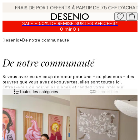
Skip
to
main
SALE - 50% DE REMISE SUR LES AFFICHES*
content.
0 min
0 s
Valable
jusqu'au
▸
Desenio
De notre communauté
:
2026-
08-
De notre communauté
09
Si vous avez eu un coup de cœur pour une - ou plusieurs - des
œuvres que vous avez découvertes, elles sont toutes ici.
Offrez-vous de nouvelles pièces et rendez votre intérieur
Lire la suite
Toutes les catégories
Filtrer et trier
encore plus beau.