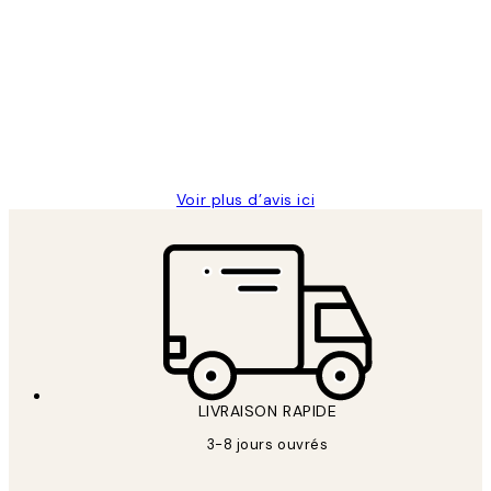
Avis
des
Impression que le colis avait été
clients
ouvert.Feuille enveloppant les affiches
abîmées aux extrémités.
4 juin
Edith G
Voir plus d’avis ici
LIVRAISON RAPIDE
3-8 jours ouvrés