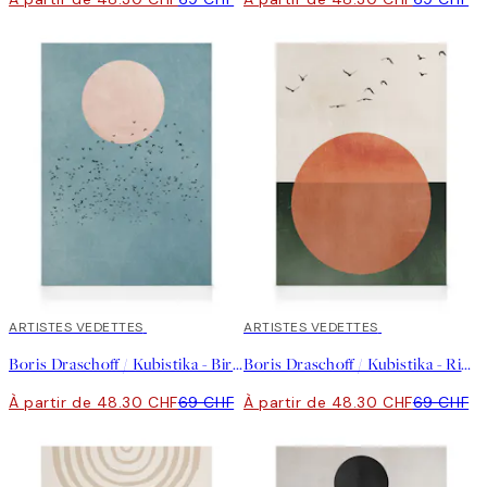
30%*
ARTISTES VEDETTES
30%*
ARTISTES VEDETTES
Boris Draschoff / Kubistika - Birds Fly Away Toile
Boris Draschoff / Kubistika - Rising Toile
À partir de 48.30 CHF
69 CHF
À partir de 48.30 CHF
69 CHF