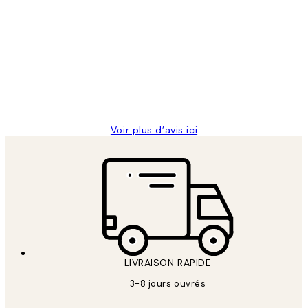
Avis
des
Impression que le colis avait été
clients
ouvert.Feuille enveloppant les affiches
abîmées aux extrémités.
4 juin
Edith G
Voir plus d’avis ici
LIVRAISON RAPIDE
3-8 jours ouvrés