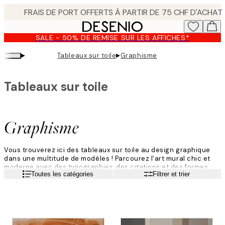
Skip
to
main
SALE - 50% DE REMISE SUR LES AFFICHES*
content.
▸
▸
Tableaux sur toile
Graphisme
Tableaux sur toile
Graphisme
Vous trouverez ici des tableaux sur toile au design graphique
dans une multitude de modèles ! Parcourez l’art mural chic et
moderne avec des typographies, des citations et des formes
Lire la suite
Toutes les catégories
Filtrer et trier
géométriques. L’art graphique est le plus souvent coloré et
expressif, mais il peut aussi être épuré et élégant. Le tableau
sur toile au design graphique s’accorde parfaitement avec la
décoration murale moderne et constitue l’ajout idéal à votre
mur de cadres – vous n’êtes limité.e que par votre imagination.