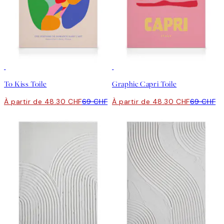
30%*
30%*
To Kiss Toile
Graphic Capri Toile
À partir de 48.30 CHF
69 CHF
À partir de 48.30 CHF
69 CHF