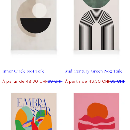
30%*
30%*
Inner Circle No1 Toile
Mid Century Green No2 Toile
À partir de 48.30 CHF
69 CHF
À partir de 48.30 CHF
69 CHF