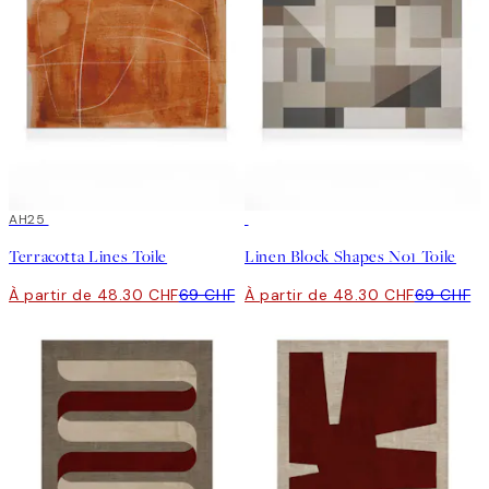
30%*
AH25
30%*
Terracotta Lines Toile
Linen Block Shapes No1 Toile
À partir de 48.30 CHF
69 CHF
À partir de 48.30 CHF
69 CHF