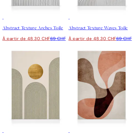
30%*
30%*
Abstract Texture Arches Toile
Abstract Texture Waves Toile
À partir de 48.30 CHF
69 CHF
À partir de 48.30 CHF
69 CHF
30%*
30%*