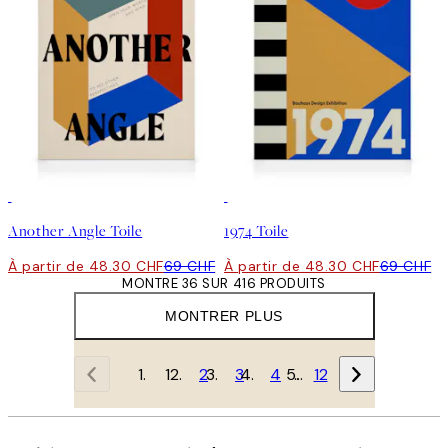
30%*
30%*
Another Angle Toile
1974 Toile
À partir de 48.30 CHF
69 CHF
À partir de 48.30 CHF
69 CHF
MONTRE 36 SUR 416 PRODUITS
MONTRER PLUS
1
2
3
4
…
12