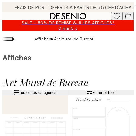
Skip
to
main
SALE - 50% DE REMISE SUR LES AFFICHES*
content.
0 min
0 s
Valable
jusqu'au
▸
▸
Affiches
Art Mural de Bureau
:
2026-
08-
Affiches
09
Art Mural de Bureau
Toutes les catégories
Filtrer et trier