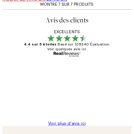
MONTRE 7 SUR 7 PRODUITS
Avis des clients
EXCELLENTS
4.4 sur 5 étoiles
Basé sur 108340 Évaluation.
Voir quelques avis ici.
Acheteur vérifié
Avis
des
Impression que le colis avait été
clients
ouvert.Feuille enveloppant les affiches
abîmées aux extrémités.
4 juin
Edith G
Voir plus d’avis ici