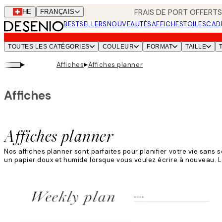
Skip
FRAIS DE PORT OFFERTS
CHE
FRANÇAIS
to
BESTSELLERS
NOUVEAUTÉS
AFFICHES
TOILES
CAD
main
content.
TOUTES LES CATÉGORIES
COULEUR
FORMAT
TAILLE
▸
▸
Affiches
Affiches planner
Affiches
Affiches planner
Nos affiches planner sont parfaites pour planifier votre vie sans so
un papier doux et humide lorsque vous voulez écrire à nouveau. Le