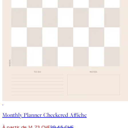
50%*
Monthly Planner Checkered Affiche
À partir de 14.73 CHF
29.45 CHF