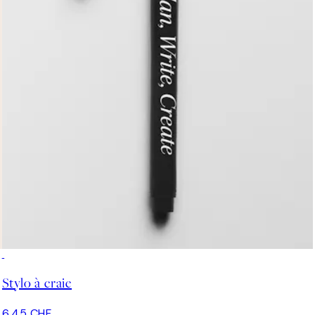
Stylo à craie
6.45 CHF