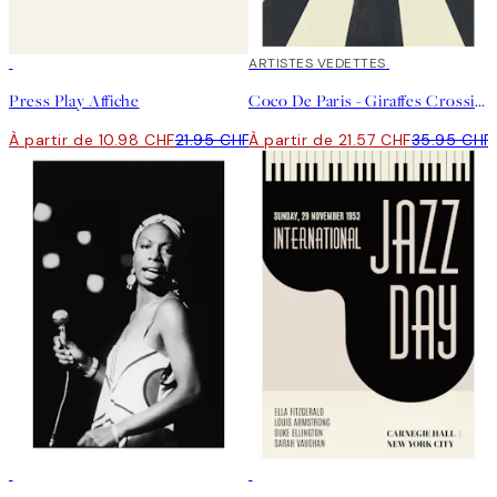
50%*
40%*
ARTISTES VEDETTES
Press Play Affiche
Coco De Paris - Giraffes Crossing the Road Affiche
À partir de 10.98 CHF
21.95 CHF
À partir de 21.57 CHF
35.95 CHF
50%*
50%*