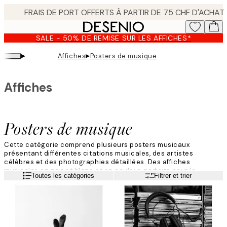
Skip
to
main
SALE - 50% DE REMISE SUR LES AFFICHES*
content.
▸
▸
Affiches
Posters de musique
Affiches
Posters de musique
Cette catégorie comprend plusieurs posters musicaux
présentant différentes citations musicales, des artistes
célèbres et des photographies détaillées. Des affiches
musicales en noir et blanc et en couleur, parfaits pour le
Lire la suite
Toutes les catégories
Filtrer et trier
mélomane. Laissez l'inspiration couler et trouvez vos préférés.