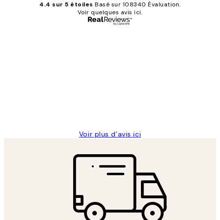
4.4 sur 5 étoiles
Basé sur 108340 Évaluation.
Voir quelques avis ici.
Acheteur vérifié
Avis
des
Impression que le colis avait été
clients
ouvert.Feuille enveloppant les affiches
abîmées aux extrémités.
4 juin
Edith G
Voir plus d’avis ici