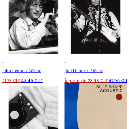
50%*
50%*
John Lennon Affiche
Jimi Hendrix Affiche
21.73 CHF
43.45 CHF
À partir de 23.98 CHF
47.95 CH