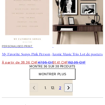
20%*
PERSONALISED PRINT
-40%
My Favorite Songs Pink Personal Affiche
Iconic Music Trio Lot de posters
À partir de 38.36 CHF
47.95 CHF
91.41 CHF
152.35 CHF
MONTRE 36 SUR 38 PRODUITS
MONTRER PLUS
1
2