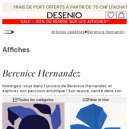
Skip
to
main
SALE - 50% DE REMISE SUR LES AFFICHES*
content.
▸
▸
Artistes vedettes
Berenice Hernandez
Affiches
Berenice Hernandez
Immergez-vous dans l'univers de Berenice Hernandez et
explorez son parcours artistique ! Son œuvre, variée dans son
style et sa technique, vise à établir un lien personnel avec les
Lire la suite
Toutes les catégories
Filtrer et trier
spectateurs. Inspirée par la nature, son art aspire à en saisir la
perfection, recourant souvent à l'acrylique sur des toiles
texturées pour un effet visuel singulier.