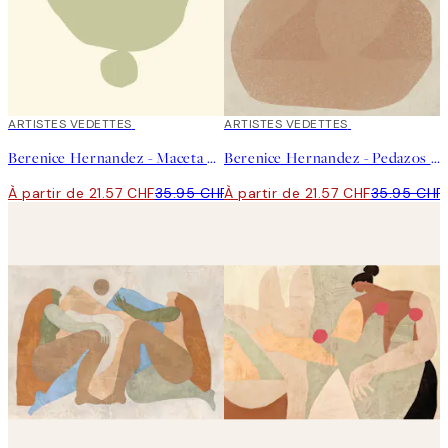
40%*
ARTISTES VEDETTES
40%*
ARTISTES VEDETTES
Berenice Hernandez - Maceta Beige Affiche
Berenice Hernandez - Pedazos de Plantas IV Affiche
À partir de 21.57 CHF
35.95 CHF
À partir de 21.57 CHF
35.95 CHF