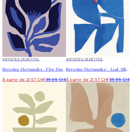
40%*
ARTISTES VEDETTES
40%*
ARTISTES VEDETTES
Berenice Hernandez - Flor Enero Affiche
Berenice Hernandez - Azul Affiche
À partir de 21.57 CHF
35.95 CHF
À partir de 21.57 CHF
35.95 CHF