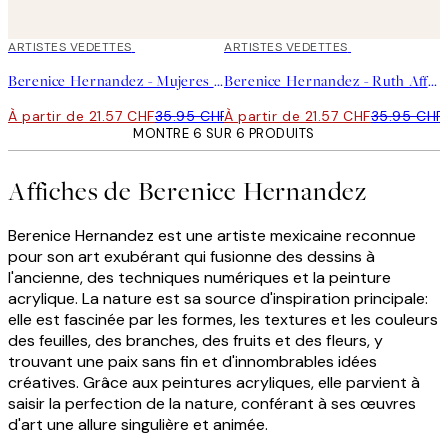
40%*
ARTISTES VEDETTES
40%*
ARTISTES VEDETTES
Berenice Hernandez - Mujeres Montana Affiche
Berenice Hernandez - Ruth Affiche
À partir de 21.57 CHF
35.95 CHF
À partir de 21.57 CHF
35.95 CHF
MONTRE 6 SUR 6 PRODUITS
Affiches de Berenice Hernandez
Berenice Hernandez est une artiste mexicaine reconnue
pour son art exubérant qui fusionne des dessins à
l'ancienne, des techniques numériques et la peinture
acrylique. La nature est sa source d'inspiration principale:
elle est fascinée par les formes, les textures et les couleurs
des feuilles, des branches, des fruits et des fleurs, y
trouvant une paix sans fin et d'innombrables idées
créatives. Grâce aux peintures acryliques, elle parvient à
saisir la perfection de la nature, conférant à ses œuvres
d'art une allure singulière et animée.