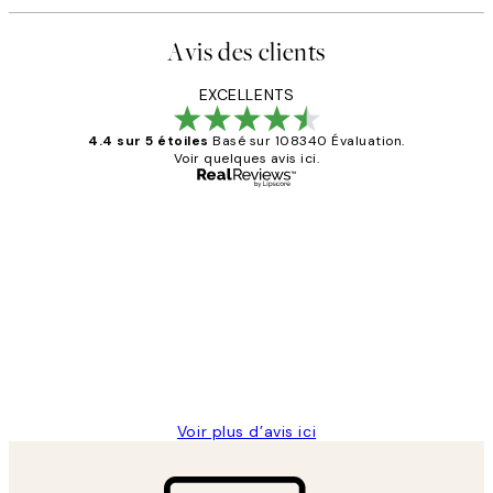
Avis des clients
EXCELLENTS
4.4 sur 5 étoiles
Basé sur 108340 Évaluation.
Voir quelques avis ici.
Acheteur vérifié
Avis
des
Impression que le colis avait été
clients
ouvert.Feuille enveloppant les affiches
abîmées aux extrémités.
4 juin
Edith G
Voir plus d’avis ici