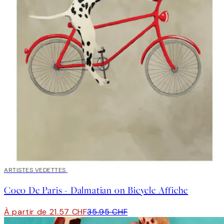
40%*
ARTISTES VEDETTES
Coco De Paris - Dalmatian on Bicycle Affiche
À partir de 21.57 CHF
35.95 CHF