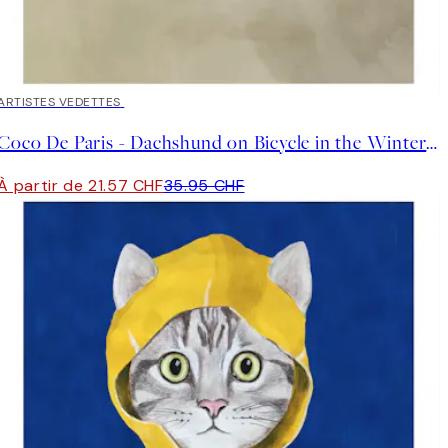
40%*
ARTISTES VEDETTES
Coco De Paris - Dachshund on Bicycle in the Winter Affiche
À partir de 21.57 CHF
35.95 CHF