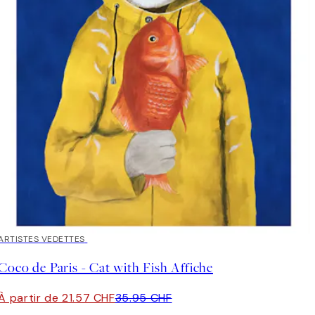
40%*
ARTISTES VEDETTES
Coco de Paris - Cat with Fish Affiche
À partir de 21.57 CHF
35.95 CHF