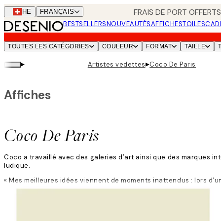
Skip
FRAIS DE PORT OFFERTS
CHE
FRANÇAIS
to
BESTSELLERS
NOUVEAUTÉS
AFFICHES
TOILES
CAD
main
content.
TOUTES LES CATÉGORIES
COULEUR
FORMAT
TAILLE
▸
▸
Artistes vedettes
Coco De Paris
Affiches
Coco De Paris
Coco a travaillé avec des galeries d’art ainsi que des marques in
ludique.
« Mes meilleures idées viennent de moments inattendus : lors d’un
Lire la suite
Le processus de Coco commence généralement par un croquis sur papie