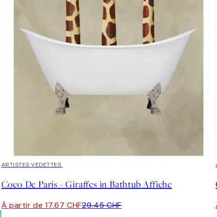
40%*
ARTISTES VEDETTES
Coco De Paris - Giraffes in Bathtub Affiche
À partir de 17.67 CHF
29.45 CHF