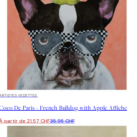
40%*
ARTISTES VEDETTES
Coco De Paris - French Bulldog with Apple Affiche
À partir de 21.57 CHF
35.95 CHF