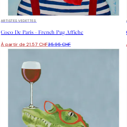
40%*
ARTISTES VEDETTES
Coco De Paris - French Pug Affiche
À partir de 21.57 CHF
35.95 CHF