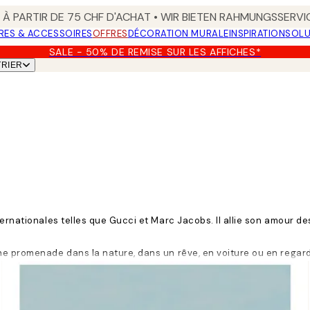
 À PARTIR DE 75 CHF D'ACHAT • WIR BIETEN RAHMUNGSSERVI
RES & ACCESSOIRES
OFFRES
DÉCORATION MURALE
INSPIRATION
SOLU
SALE - 50% DE REMISE SUR LES AFFICHES*
TRIER
ternationales telles que Gucci et Marc Jacobs. Il allie son amour 
e promenade dans la nature, dans un rêve, en voiture ou en regarda
r. Ensuite, lorsqu’il est satisfait du résultat, il peint le résultat