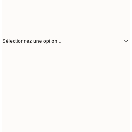
Sélectionnez une option...
16.47 
21x30 cm