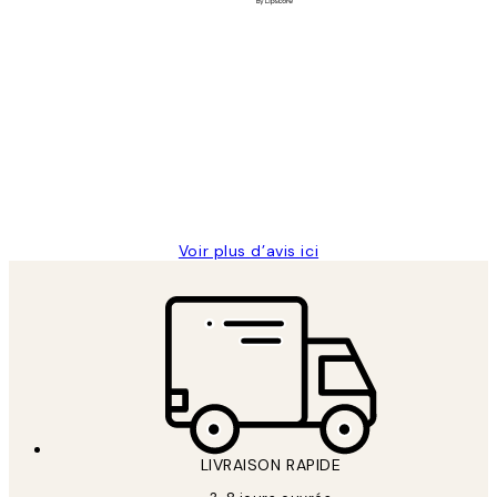
Acheteur vérifié
Avis
des
Impression que le colis avait été
clients
ouvert.Feuille enveloppant les affiches
abîmées aux extrémités.
4 juin
Edith G
Voir plus d’avis ici
LIVRAISON RAPIDE