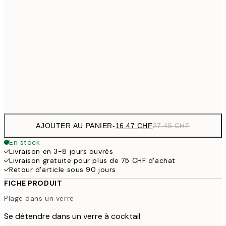
27.45
21.57 
30x40 cm
35.95
35.97 
50x70 cm
59.95
Frame
options
AJOUTER AU PANIER
-
16.47 CHF
27.45 CHF
En stock
Livraison en 3-8 jours ouvrés
Livraison gratuite pour plus de 75 CHF d'achat
Retour d'article sous 90 jours
FICHE PRODUIT
Plage dans un verre
Se détendre dans un verre à cocktail.