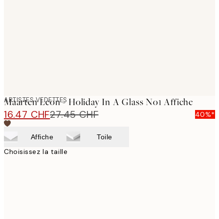
images
ARTISTES VEDETTES
Maarten Leon - Holiday In A Glass No1 Affiche
16.47 CHF
27.45 CHF
40%*
Affiche
Toile
Choisissez la taille