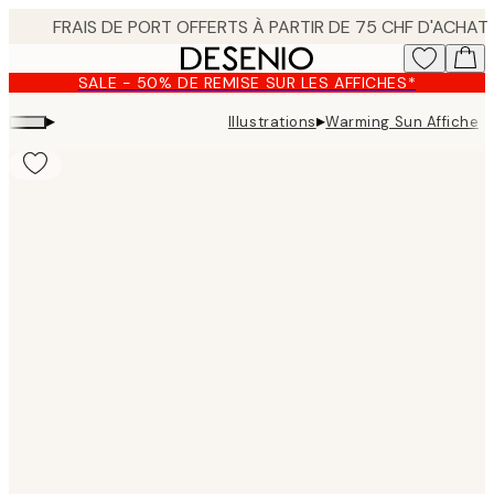
Skip
to
main
SALE - 50% DE REMISE SUR LES AFFICHES*
content.
▸
▸
Illustrations
Warming Sun Affiche
Product
images