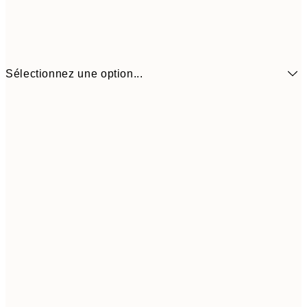
Sélectionnez une option...
3.98 
13x18 cm
7.95