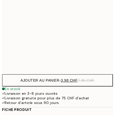
10.98 
21x30 cm
21.95
14.73 
30x40 cm
29.45
19 
40x50 cm
38
24.50 
50x70 cm
49
Frame
options
AJOUTER AU PANIER
-
3.98 CHF
7.95 CHF
En stock
Livraison en 3-8 jours ouvrés
Livraison gratuite pour plus de 75 CHF d'achat
Retour d'article sous 90 jours
FICHE PRODUIT