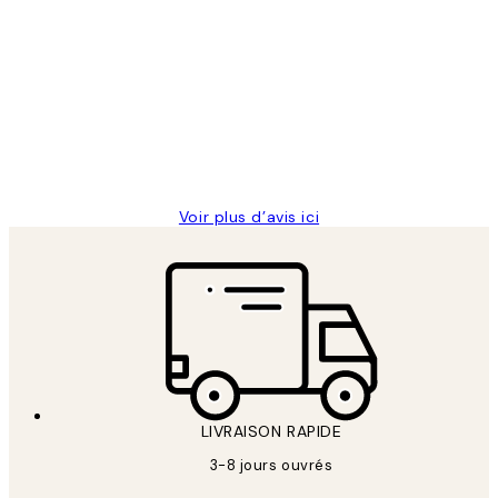
Acheteur vérifié
Avis
des
Impression que le colis avait été
clients
ouvert.Feuille enveloppant les affiches
abîmées aux extrémités.
4 juin
Edith G
Voir plus d’avis ici
LIVRAISON RAPIDE
3-8 jours ouvrés