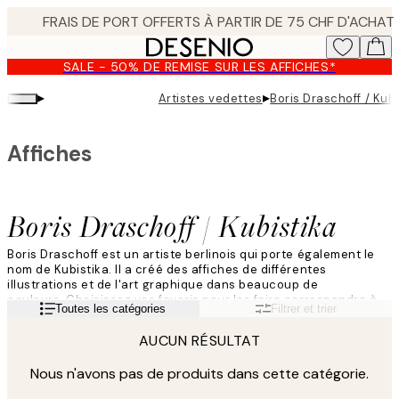
Skip
to
main
SALE - 50% DE REMISE SUR LES AFFICHES*
content.
▸
▸
Artistes vedettes
Boris Draschoff / Kubi
Affiches
Boris Draschoff / Kubistika
Boris Draschoff est un artiste berlinois qui porte également le
nom de Kubistika. Il a créé des affiches de différentes
illustrations et de l'art graphique dans beaucoup de
couleurs. Choisissez vos favoris pour les faire correspondre à
Lire la suite
Toutes les catégories
Filtrer et trier
votre décoration intérieure.
AUCUN RÉSULTAT
Nous n'avons pas de produits dans cette catégorie.