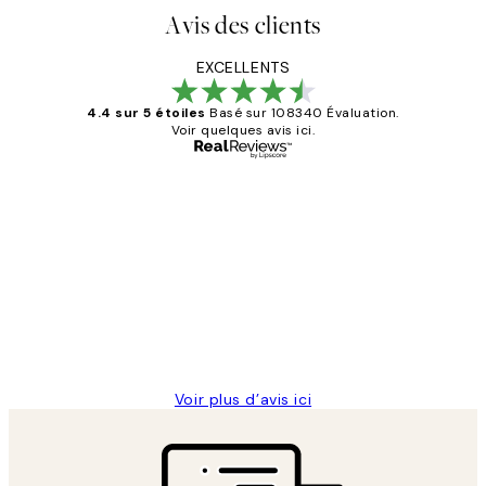
Avis des clients
EXCELLENTS
4.4 sur 5 étoiles
Basé sur 108340 Évaluation.
Voir quelques avis ici.
Acheteur vérifié
Avis
des
Impression que le colis avait été
clients
ouvert.Feuille enveloppant les affiches
abîmées aux extrémités.
4 juin
Edith G
Voir plus d’avis ici