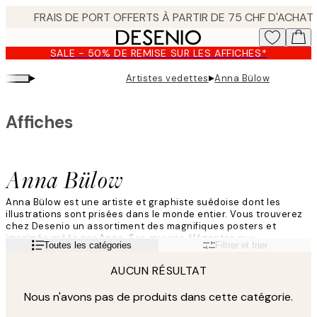
Skip
to
main
SALE - 50% DE REMISE SUR LES AFFICHES*
content.
▸
▸
Artistes vedettes
Anna Bülow
Affiches
Anna Bülow
Anna Bülow est une artiste et graphiste suédoise dont les
illustrations sont prisées dans le monde entier. Vous trouverez
chez Desenio un assortiment des magnifiques posters et
imprimés créés par Anna. Ses œuvres élégantes aux
Lire la suite
Toutes les catégories
Filtrer et trier
expressions mixtes vous vont vraiment droit au cœur.
AUCUN RÉSULTAT
Nous n'avons pas de produits dans cette catégorie.