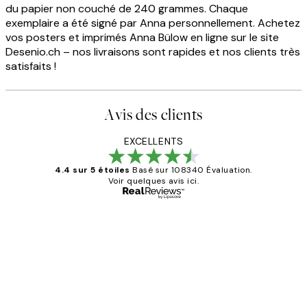
du papier non couché de 240 grammes. Chaque
exemplaire a été signé par Anna personnellement. Achetez
vos posters et imprimés Anna Bülow en ligne sur le site
Desenio.ch – nos livraisons sont rapides et nos clients très
satisfaits !
Avis des clients
EXCELLENTS
4.4 sur 5 étoiles
Basé sur 108340 Évaluation.
Voir quelques avis ici.
Acheteur vérifié
Avis
des
Impression que le colis avait été
clients
ouvert.Feuille enveloppant les affiches
abîmées aux extrémités.
4 juin