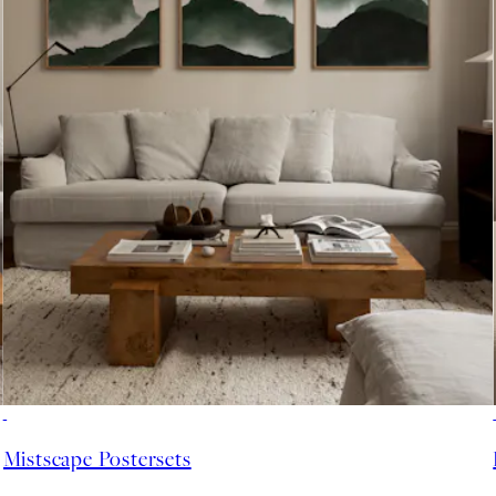
-40%
Mistscape Postersets