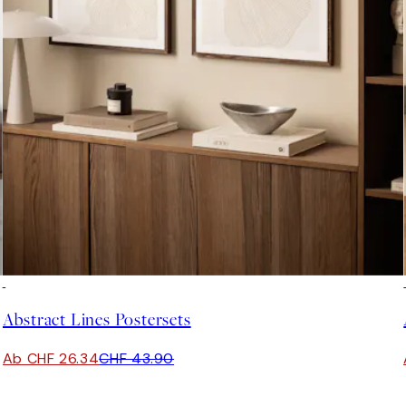
-40%
Abstract Lines Postersets
Ab CHF 26.34
CHF 43.90