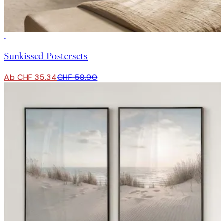
-40%
Sunkissed Postersets
Ab CHF 35.34
CHF 58.90