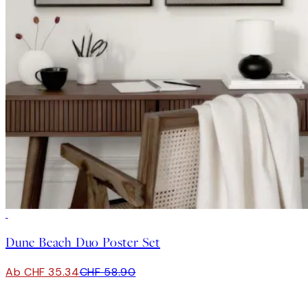
-40%
Dune Beach Duo Poster Set
Ab CHF 35.34
CHF 58.90