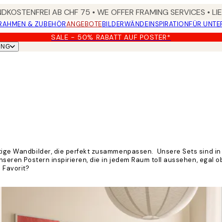
DKOSTENFREI AB CHF 75 • WE OFFER FRAMING SERVICES • LI
RAHMEN & ZUBEHÖR
ANGEBOTE
BILDERWÄNDE
INSPIRATION
FÜR UNT
SALE - 50% RABATT AUF POSTER*
UNG
rtige Wandbilder, die perfekt zusammenpassen. Unsere Sets sind in
 unseren Postern inspirieren, die in jedem Raum toll aussehen, egal
 Favorit?