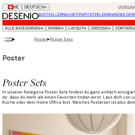
Skip
VERSAN
CHE
DEUTSCH
to
BESTSELLER
NEUHEITEN
POSTER
LEINWANDBILDER
main
content.
ALLE KATEGORIEN
FARBE
LAYOUT
GRÖSSE
SORTIER
▸
▸
Poster
Poster Sets
Poster
Poster Sets
In unserer Kategorie Poster Sets findest du ganz einfach einziga
dir, dass du mehr als einen Favoriten finden wirst. Lass dich von
Küche oder dein Home Office bist. Welches Posterset ist also dein
Weiterlesen