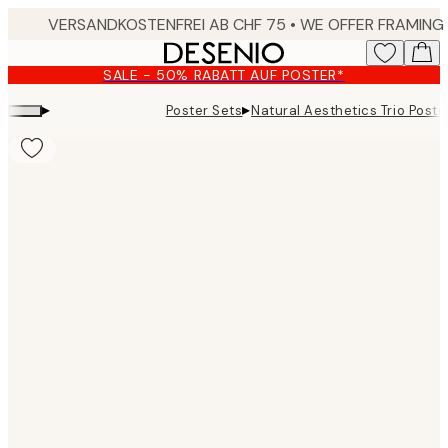
Skip
to
main
SALE - 50% RABATT AUF POSTER*
content.
▸
▸
Poster Sets
Natural Aesthetics Trio Poste
Product
images