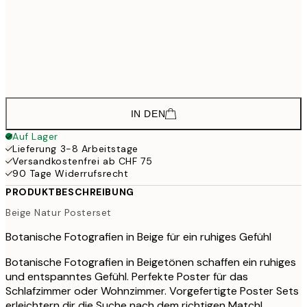
30x40 cm
CHF 8
CHF 88
50x70 cm
CHF
CHF 117
70x100 cm
CHF 19
IN DEN
Auf Lager
Lieferung 3-8 Arbeitstage
Versandkostenfrei ab CHF 75
90 Tage Widerrufsrecht
PRODUKTBESCHREIBUNG
Beige Natur Posterset
Botanische Fotografien in Beige für ein ruhiges Gefühl
Botanische Fotografien in Beigetönen schaffen ein ruhiges
und entspanntes Gefühl. Perfekte Poster für das
Schlafzimmer oder Wohnzimmer. Vorgefertigte Poster Sets
erleichtern dir die Suche nach dem richtigen Match!